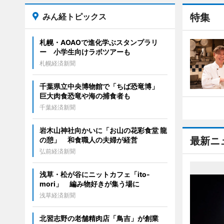
みん経トピックス
特集
札幌・AOAOで進化学ぶスタンプラリ
ー 小学生向けラボツアーも
札幌経済新聞
千葉県立中央博物館で「ちば恐竜博」
巨大肉食恐竜や海の捕食者も
千葉経済新聞
岩木山神社向かいに「お山の花彩食堂 龍
最新ニ
の憩」 和食職人の夫婦が経営
弘前経済新聞
浅草・松が谷にニットカフェ「ito-
mori」 編み物好きが集う場に
浅草経済新聞
北習志野の老舗精肉店「鳥吉」が創業