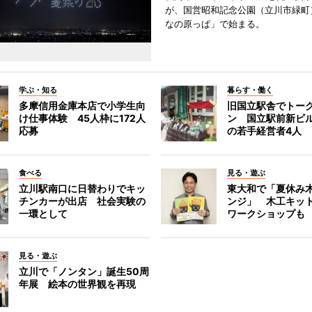
が、国営昭和記念公園（立川市緑町
なの原っぱ」で始まる。
学ぶ・知る
暮らす・働く
多摩信用金庫本店で小学生向
旧国立駅舎でトー
け仕事体験 45人枠に172人
ン 国立駅前新ビ
応募
の若手経営者4人
食べる
見る・遊ぶ
立川駅南口に日替わりでキッ
東大和で「夏休み
チンカーが出店 社会実験の
ンジ」 木工キッ
一環として
ワークショップも
見る・遊ぶ
立川で「ノンタン」誕生50周
年展 絵本の世界観を再現