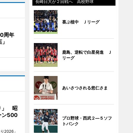
長崎日大が２回戦へ 高校野球
喜ぶ植中 Ｊリーグ
20周年
店」
鹿島、逆転で白星発進 Ｊ
リーグ
あいさつされる悠仁さま
り」 昭
ン500
プロ野球・西武２―５ソフ
トバンク
2026」