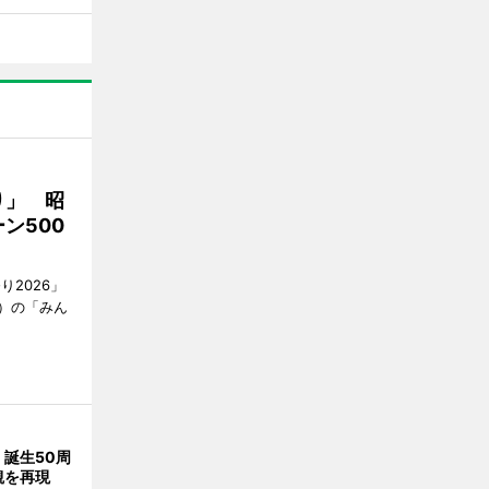
り」 昭
ン500
2026」
）の「みん
誕生50周
観を再現