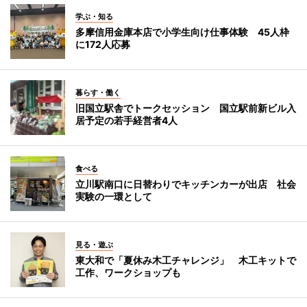
学ぶ・知る
多摩信用金庫本店で小学生向け仕事体験 45人枠
に172人応募
暮らす・働く
旧国立駅舎でトークセッション 国立駅前新ビル入
居予定の若手経営者4人
食べる
立川駅南口に日替わりでキッチンカーが出店 社会
実験の一環として
見る・遊ぶ
東大和で「夏休み木工チャレンジ」 木工キットで
工作、ワークショップも