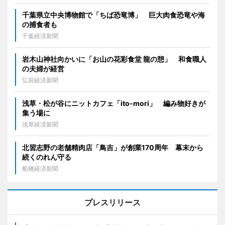
千葉県立中央博物館で「ちば恐竜博」 巨大肉食恐竜や海
の捕食者も
千葉経済新聞
岩木山神社向かいに「お山の花彩食堂 龍の憩」 和食職人
の夫婦が経営
弘前経済新聞
浅草・松が谷にニットカフェ「ito-mori」 編み物好きが
集う場に
浅草経済新聞
北習志野の老舗精肉店「鳥吉」が創業170周年 幕末から
続くのれん守る
船橋経済新聞
プレスリリース