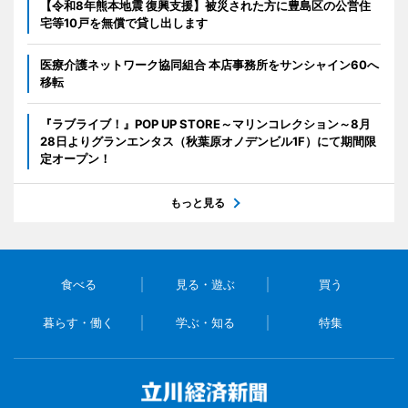
【令和8年熊本地震 復興支援】被災された方に豊島区の公営住
宅等10戸を無償で貸し出します
医療介護ネットワーク協同組合 本店事務所をサンシャイン60へ
移転
『ラブライブ！』POP UP STORE～マリンコレクション～8月
28日よりグランエンタス（秋葉原オノデンビル1F）にて期間限
定オープン！
もっと見る
食べる
見る・遊ぶ
買う
暮らす・働く
学ぶ・知る
特集