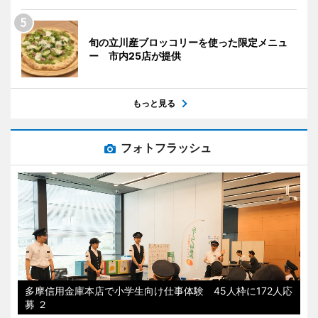
旬の立川産ブロッコリーを使った限定メニュ
ー 市内25店が提供
もっと見る
フォトフラッシュ
多摩信用金庫本店で小学生向け仕事体験 45人枠に172人応
募 ２