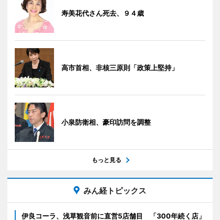
寿美花代さん死去、９４歳
高市首相、非核三原則「政策上堅持」
小泉防衛相、豪印訪問を調整
もっと見る
みん経トピックス
伊良コーラ、浅草観音前に直営5店舗目 「300年続く店」