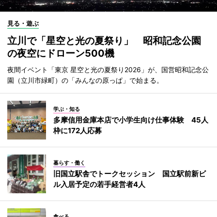
見る・遊ぶ
立川で「星空と光の夏祭り」 昭和記念公園
の夜空にドローン500機
夜間イベント「東京 星空と光の夏祭り2026」が、国営昭和記念公
園（立川市緑町）の「みんなの原っぱ」で始まる。
学ぶ・知る
多摩信用金庫本店で小学生向け仕事体験 45人
枠に172人応募
暮らす・働く
旧国立駅舎でトークセッション 国立駅前新ビ
ル入居予定の若手経営者4人
食べる