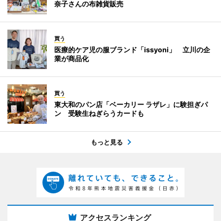
奈子さんの布雑貨販売
買う
医療的ケア児の服ブランド「issyoni」 立川の企
業が商品化
買う
東大和のパン店「ベーカリー ラザレ」に験担ぎパ
ン 受験生ねぎらうカードも
もっと見る
アクセスランキング