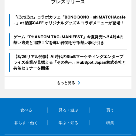
プレスリリース
『ぼのぼの』コラボカフェ「BONO BONO - shiMATCHAcafe
- 」at 洒落CAFE オリジナルグッズ & コラボメニューが登場！
ゲーム『PHANTOM TAG: MANIFEST』今夏発売へ!! 4対4の
熱い逃走と追跡！宝を奪い仲間を守る熱い駆け引き
【8/26リアル開催】AI時代のBtoBマーケティングエンタープ
ライズ企業が見据える「その先へ」HubSpot Japan株式会社と
共催セミナーを開催
もっと見る
食べる
見る・遊ぶ
買う
暮らす・働く
学ぶ・知る
特集