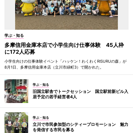
学ぶ・知る
多摩信用金庫本店で小学生向け仕事体験 45人枠
に172人応募
小学生向けの仕事体験イベント「ハッケン！わくわくRISURUの森」が
8月1日、多摩信用金庫本店（立川市緑町3）で開かれた。
学ぶ・知る
旧国立駅舎でトークセッション 国立駅前新ビル入
居予定の若手経営者4人
学ぶ・知る
立川で市民参加型のシティープロモーション 魅力
を発信する市民を募る