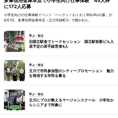
多摩信用金庫本店で小学生向け仕事体験 45人枠
に172人応募
小学生向けの仕事体験イベント「ハッケン！わくわくRISURUの森」が
8月1日、多摩信用金庫本店（立川市緑町3）で開かれた。
学ぶ・知る
旧国立駅舎でトークセッション 国立駅前新ビル入
居予定の若手経営者4人
学ぶ・知る
立川で市民参加型のシティープロモーション 魅力
を発信する市民を募る
学ぶ・知る
立川にプロが教えるマージャンスクール 小学生か
らシニアまで対象に