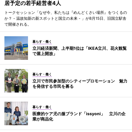
居予定の若手経営者4人
トークセッション「なぜ今、私たちは『めんどくさい場所』をつくるの
か？ - 温故知新の新スポットと国立の未来 - 」が8月15日、旧国立駅舎
で開催される。
暮らす・働く
立川経済新聞、上半期1位は「IKEA立川、花火観覧
で屋上開放」
暮らす・働く
立川で市民参加型のシティープロモーション 魅力
を発信する市民を募る
暮らす・働く
医療的ケア児の服ブランド「issyoni」 立川の企
業が商品化