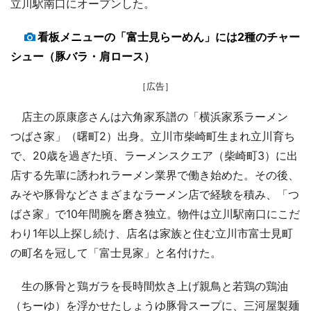
立川駅南口にオープンした。
看板メニューの「富士見らーめん」には2種のチャー
シュー（豚バラ・肩ロース）
［広告］
店主の原康彦さんは六角家系譜の「横浜家系ラーメン
つばさ家」（曙町2）出身。立川市柴崎町生まれ立川育ち
で、20歳を過ぎた頃、ラーメンスクエア（柴崎町3）に出
店する先輩に誘われラーメン業界で働き始めた。その後、
みそや豚骨などさまざまなラーメン店で経験を積み、「つ
ばさ家」で10年間腕を磨き独立。物件は立川駅南口にこだ
わり1年以上探し続け、店名は家族と住む立川市富士見町
の町名を冠して「富士見家」と名付けた。
生の豚骨と鶏ガラを長時間炊き上げ親鳥と若鶏の鶏油
（ちーゆ）を浮かせたしょうゆ豚骨スープに、三河屋製麺