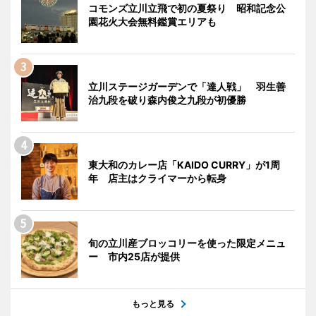
コモンズ立川立飛で初の夏祭り 昭和記念公
園花火大会無料鑑賞エリアも
立川ステージガーデンで「達人戦」 羽生善
治九段を破り森内俊之九段が初優勝
東大和のカレー店「KAIDO CURRY」が1周
年 店主はクライマーから転身
旬の立川産ブロッコリーを使った限定メニュ
ー 市内25店が提供
もっと見る