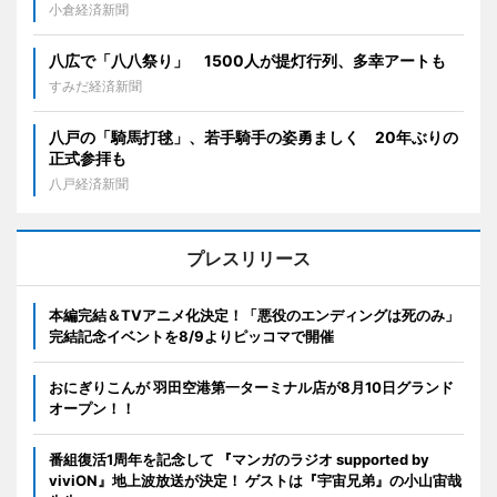
小倉経済新聞
八広で「八八祭り」 1500人が提灯行列、多幸アートも
すみだ経済新聞
八戸の「騎馬打毬」、若手騎手の姿勇ましく 20年ぶりの
正式参拝も
八戸経済新聞
プレスリリース
本編完結＆TVアニメ化決定！「悪役のエンディングは死のみ」
完結記念イベントを8/9よりピッコマで開催
おにぎりこんが 羽田空港第一ターミナル店が8月10日グランド
オープン！！
番組復活1周年を記念して 『マンガのラジオ supported by
viviON』地上波放送が決定！ ゲストは『宇宙兄弟』の小山宙哉