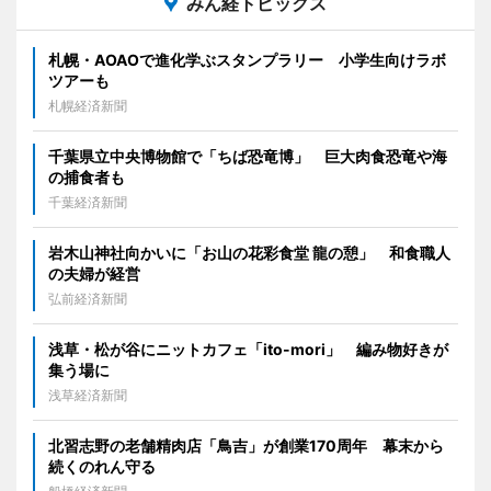
みん経トピックス
札幌・AOAOで進化学ぶスタンプラリー 小学生向けラボ
ツアーも
札幌経済新聞
千葉県立中央博物館で「ちば恐竜博」 巨大肉食恐竜や海
の捕食者も
千葉経済新聞
岩木山神社向かいに「お山の花彩食堂 龍の憩」 和食職人
の夫婦が経営
弘前経済新聞
浅草・松が谷にニットカフェ「ito-mori」 編み物好きが
集う場に
浅草経済新聞
北習志野の老舗精肉店「鳥吉」が創業170周年 幕末から
続くのれん守る