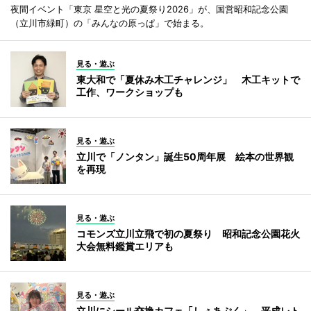
夜間イベント「東京 星空と光の夏祭り2026」が、国営昭和記念公園
（立川市緑町）の「みんなの原っぱ」で始まる。
見る・遊ぶ
東大和で「夏休み木工チャレンジ」 木工キットで
工作、ワークショップも
見る・遊ぶ
立川で「ノンタン」誕生50周年展 絵本の世界観
を再現
見る・遊ぶ
コモンズ立川立飛で初の夏祭り 昭和記念公園花火
大会無料鑑賞エリアも
見る・遊ぶ
立川にシール交換カフェ「しぇあぷく」 平成レト