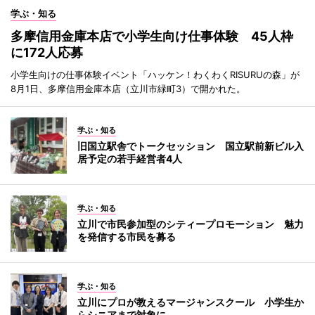
学ぶ・知る
多摩信用金庫本店で小学生向け仕事体験 45人枠
に172人応募
小学生向けの仕事体験イベント「ハッケン！わくわくRISURUの森」が
8月1日、多摩信用金庫本店（立川市緑町3）で開かれた。
学ぶ・知る
旧国立駅舎でトークセッション 国立駅前新ビル入
居予定の若手経営者4人
学ぶ・知る
立川で市民参加型のシティープロモーション 魅力
を発信する市民を募る
学ぶ・知る
立川にプロが教えるマージャンスクール 小学生か
らシニアまで対象に