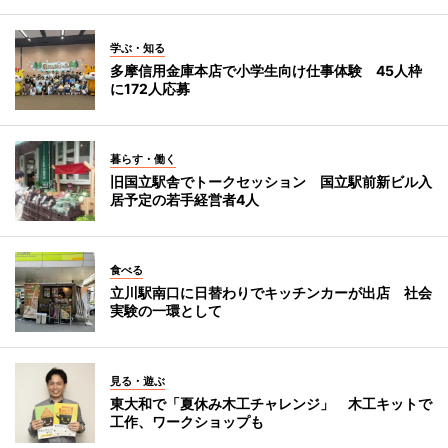
学ぶ・知る
多摩信用金庫本店で小学生向け仕事体験 45人枠
に172人応募
暮らす・働く
旧国立駅舎でトークセッション 国立駅前新ビル入
居予定の若手経営者4人
食べる
立川駅南口に日替わりでキッチンカーが出店 社会
実験の一環として
見る・遊ぶ
東大和で「夏休み木工チャレンジ」 木工キットで
工作、ワークショップも