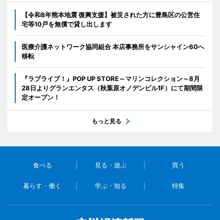
【令和8年熊本地震 復興支援】被災された方に豊島区の公営住
宅等10戸を無償で貸し出します
医療介護ネットワーク協同組合 本店事務所をサンシャイン60へ
移転
『ラブライブ！』POP UP STORE～マリンコレクション～8月
28日よりグランエンタス（秋葉原オノデンビル1F）にて期間限
定オープン！
もっと見る
食べる
見る・遊ぶ
買う
暮らす・働く
学ぶ・知る
特集