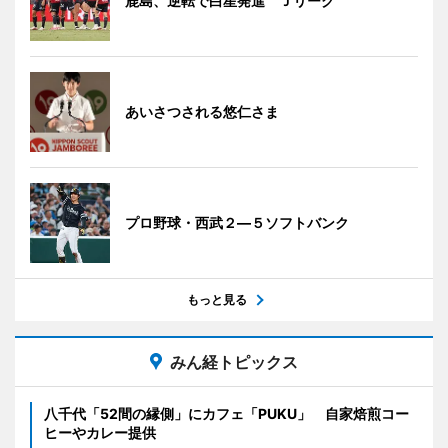
鹿島、逆転で白星発進 Ｊリーグ
あいさつされる悠仁さま
プロ野球・西武２―５ソフトバンク
もっと見る
みん経トピックス
八千代「52間の縁側」にカフェ「PUKU」 自家焙煎コー
ヒーやカレー提供