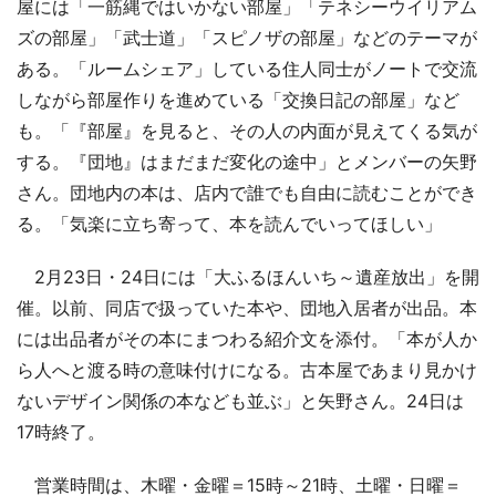
屋には「一筋縄ではいかない部屋」「テネシーウイリアム
ズの部屋」「武士道」「スピノザの部屋」などのテーマが
ある。「ルームシェア」している住人同士がノートで交流
しながら部屋作りを進めている「交換日記の部屋」など
も。「『部屋』を見ると、その人の内面が見えてくる気が
する。『団地』はまだまだ変化の途中」とメンバーの矢野
さん。団地内の本は、店内で誰でも自由に読むことができ
る。「気楽に立ち寄って、本を読んでいってほしい」
2月23日・24日には「大ふるほんいち～遺産放出」を開
催。以前、同店で扱っていた本や、団地入居者が出品。本
には出品者がその本にまつわる紹介文を添付。「本が人か
ら人へと渡る時の意味付けになる。古本屋であまり見かけ
ないデザイン関係の本なども並ぶ」と矢野さん。24日は
17時終了。
営業時間は、木曜・金曜＝15時～21時、土曜・日曜＝