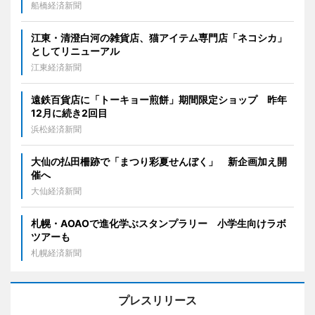
船橋経済新聞
江東・清澄白河の雑貨店、猫アイテム専門店「ネコシカ」
としてリニューアル
江東経済新聞
遠鉄百貨店に「トーキョー煎餅」期間限定ショップ 昨年
12月に続き2回目
浜松経済新聞
大仙の払田柵跡で「まつり彩夏せんぼく」 新企画加え開
催へ
大仙経済新聞
札幌・AOAOで進化学ぶスタンプラリー 小学生向けラボ
ツアーも
札幌経済新聞
プレスリリース