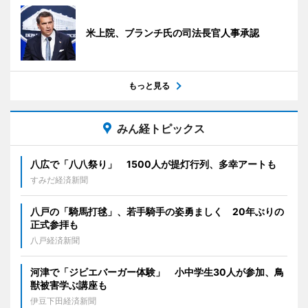
米上院、ブランチ氏の司法長官人事承認
もっと見る
みん経トピックス
八広で「八八祭り」 1500人が提灯行列、多幸アートも
すみだ経済新聞
八戸の「騎馬打毬」、若手騎手の姿勇ましく 20年ぶりの
正式参拝も
八戸経済新聞
河津で「ジビエバーガー体験」 小中学生30人が参加、鳥
獣被害学ぶ講座も
伊豆下田経済新聞