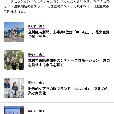
トークセッション「なぜ今、私たちは『めんどくさい場所』をつくるの
か？ - 温故知新の新スポットと国立の未来 - 」が8月15日、旧国立駅舎
で開催される。
暮らす・働く
立川経済新聞、上半期1位は「IKEA立川、花火観覧
で屋上開放」
暮らす・働く
立川で市民参加型のシティープロモーション 魅力
を発信する市民を募る
暮らす・働く
医療的ケア児の服ブランド「issyoni」 立川の企
業が商品化
暮らす・働く