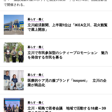
で開催される。
暮らす・働く
立川経済新聞、上半期1位は「IKEA立川、花火観覧
で屋上開放」
暮らす・働く
立川で市民参加型のシティープロモーション 魅力
を発信する市民を募る
暮らす・働く
医療的ケア児の服ブランド「issyoni」 立川の企
業が商品化
暮らす・働く
立川・昭島で若者会議 地域で活動する18歳～39