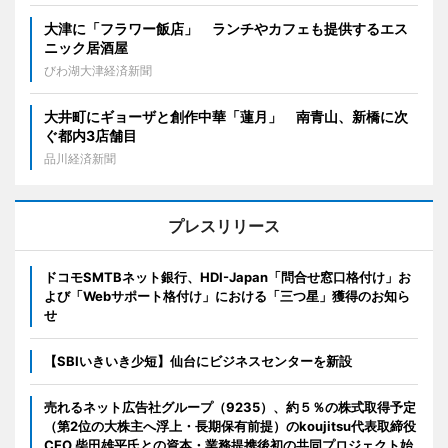
大津に「フラワー飯店」 ランチやカフェも提供するエス
ニック居酒屋
びわ湖大津経済新聞
大井町にギョーザと創作中華「蓮月」 南青山、新橋に次
ぐ都内3店舗目
品川経済新聞
プレスリリース
ドコモSMTBネット銀行、HDI-Japan「問合せ窓口格付け」お
よび「Webサポート格付け」における「三つ星」獲得のお知ら
せ
【SBIいきいき少短】仙台にビジネスセンターを新設
売れるネット広告社グループ（9235）、約５％の株式取得予定
（第2位の大株主へ浮上・長期保有前提）のkoujitsu代表取締役
CEO 柴田雄平氏との資本・業務提携後初の共同プロジェクト始