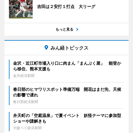
吉田は２安打１打点 大リーグ
もっと見る
みん経トピックス
金沢・近江町市場入り口に肉まん「まんぷく屋」 能登か
ら移住、熊本支援も
金沢経済新聞
春日部のヒマワリスポット準備万端 開花はまだ先、天候
の影響で遅れ
春日部経済新聞
弁天町の「空庭温泉」で夏イベント 妖怪テーマに参加型
ショーや謎解きも
大阪ベイ経済新聞