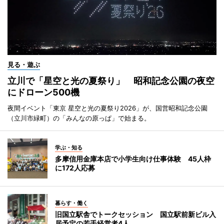
見る・遊ぶ
立川で「星空と光の夏祭り」 昭和記念公園の夜空
にドローン500機
夜間イベント「東京 星空と光の夏祭り2026」が、国営昭和記念公園
（立川市緑町）の「みんなの原っぱ」で始まる。
学ぶ・知る
多摩信用金庫本店で小学生向け仕事体験 45人枠
に172人応募
暮らす・働く
旧国立駅舎でトークセッション 国立駅前新ビル入
居予定の若手経営者4人