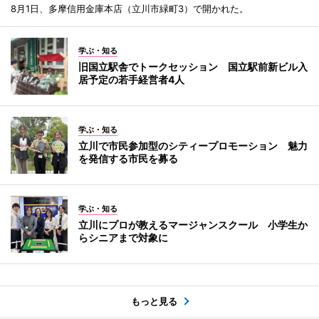
8月1日、多摩信用金庫本店（立川市緑町3）で開かれた。
学ぶ・知る
旧国立駅舎でトークセッション 国立駅前新ビル入
居予定の若手経営者4人
学ぶ・知る
立川で市民参加型のシティープロモーション 魅力
を発信する市民を募る
学ぶ・知る
立川にプロが教えるマージャンスクール 小学生か
らシニアまで対象に
もっと見る