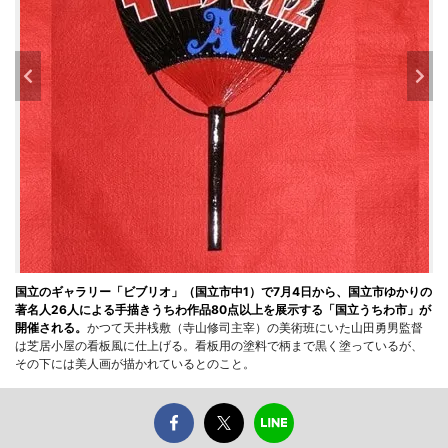
国立のギャラリー「ビブリオ」（国立市中1）で7月4日から、国立市ゆかりの
著名人26人による手描きうちわ作品80点以上を展示する「国立うちわ市」が
開催される。
かつて天井桟敷（寺山修司主宰）の美術班にいた山田勇男監督
は芝居小屋の看板風に仕上げる。看板用の塗料で柄まで黒く塗っているが、
その下には美人画が描かれているとのこと。