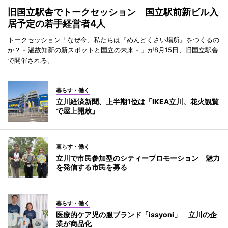
旧国立駅舎でトークセッション 国立駅前新ビル入
居予定の若手経営者4人
トークセッション「なぜ今、私たちは『めんどくさい場所』をつくるの
か？ - 温故知新の新スポットと国立の未来 - 」が8月15日、旧国立駅舎
で開催される。
暮らす・働く
立川経済新聞、上半期1位は「IKEA立川、花火観覧
で屋上開放」
暮らす・働く
立川で市民参加型のシティープロモーション 魅力
を発信する市民を募る
暮らす・働く
医療的ケア児の服ブランド「issyoni」 立川の企
業が商品化