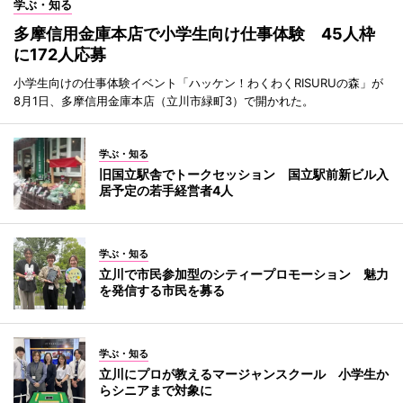
学ぶ・知る
多摩信用金庫本店で小学生向け仕事体験 45人枠
に172人応募
小学生向けの仕事体験イベント「ハッケン！わくわくRISURUの森」が
8月1日、多摩信用金庫本店（立川市緑町3）で開かれた。
学ぶ・知る
旧国立駅舎でトークセッション 国立駅前新ビル入
居予定の若手経営者4人
学ぶ・知る
立川で市民参加型のシティープロモーション 魅力
を発信する市民を募る
学ぶ・知る
立川にプロが教えるマージャンスクール 小学生か
らシニアまで対象に