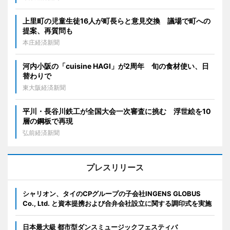
上里町の児童生徒16人が町長らと意見交換 議場で町への
提案、再質問も
本庄経済新聞
河内小阪の「cuisine HAGI」が2周年 旬の食材使い、日
替わりで
東大阪経済新聞
平川・長谷川鉄工が全国大会一次審査に挑む 浮世絵を10
層の鋼板で再現
弘前経済新聞
プレスリリース
シャリオン、タイのCPグループの子会社INGENS GLOBUS
Co., Ltd. と資本提携および合弁会社設立に関する調印式を実施
日本最大級 都市型ダンスミュージックフェスティバ