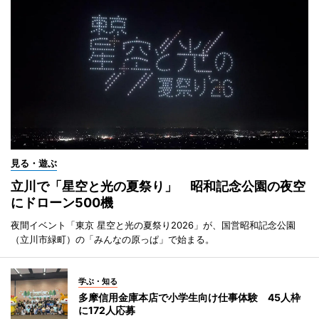
見る・遊ぶ
立川で「星空と光の夏祭り」 昭和記念公園の夜空
にドローン500機
夜間イベント「東京 星空と光の夏祭り2026」が、国営昭和記念公園
（立川市緑町）の「みんなの原っぱ」で始まる。
学ぶ・知る
多摩信用金庫本店で小学生向け仕事体験 45人枠
に172人応募