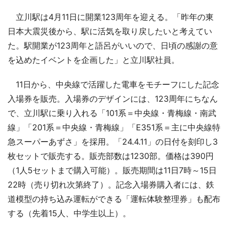
立川駅は4月11日に開業123周年を迎える。「昨年の東
日本大震災後から、駅に活気を取り戻したいと考えてい
た。駅開業が123周年と語呂がいいので、日頃の感謝の意
を込めたイベントを企画した」と立川駅社員。
11日から、中央線で活躍した電車をモチーフにした記念
入場券を販売。入場券のデザインには、123周年にちなん
で、立川駅に乗り入れる「101系＝中央線・青梅線・南武
線」「201系＝中央線・青梅線」「E351系＝主に中央線特
急スーパーあずさ」を採用。「24.4.11」の日付を刻印し3
枚セットで販売する。販売部数は1230部。価格は390円
（1人5セットまで購入可能）。販売期間は11日7時～15日
22時（売り切れ次第終了）。記念入場券購入者には、鉄
道模型の持ち込み運転ができる「運転体験整理券」も配布
する（先着15人、中学生以上）。