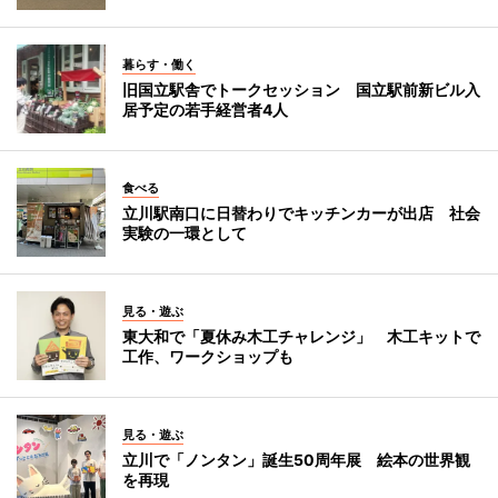
暮らす・働く
旧国立駅舎でトークセッション 国立駅前新ビル入
居予定の若手経営者4人
食べる
立川駅南口に日替わりでキッチンカーが出店 社会
実験の一環として
見る・遊ぶ
東大和で「夏休み木工チャレンジ」 木工キットで
工作、ワークショップも
見る・遊ぶ
立川で「ノンタン」誕生50周年展 絵本の世界観
を再現