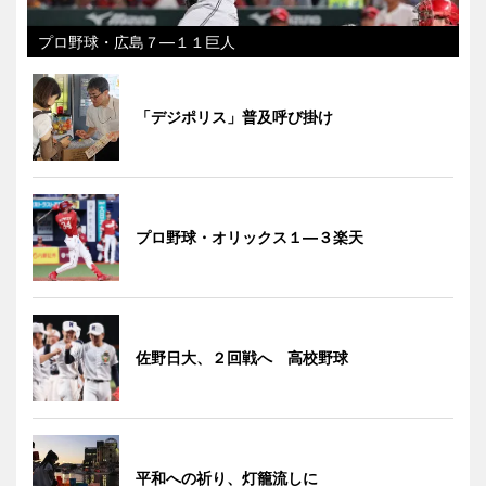
プロ野球・広島７―１１巨人
「デジポリス」普及呼び掛け
プロ野球・オリックス１―３楽天
佐野日大、２回戦へ 高校野球
平和への祈り、灯籠流しに