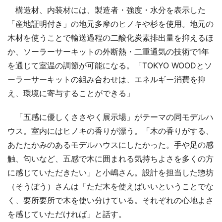
構造材、内装材には、製造者・強度・水分を表示した
「産地証明付き」の地元多摩のヒノキや杉を使用。地元の
木材を使うことで輸送過程の二酸化炭素排出量を抑えるほ
か、ソーラーサーキットの外断熱・二重通気の技術で1年
を通じて室温の調節が可能になる。「TOKYO WOODとソ
ーラーサーキットの組み合わせは、エネルギー消費を抑
え、環境に寄与することができる」
「五感に優しくささやく展示場」がテーマの同モデルハ
ウス。室内にはヒノキの香りが漂う。「木の香りがする、
あたたかみのあるモデルハウスにしたかった。手や足の感
触、匂いなど、五感で木に囲まれる気持ちよさを多くの方
に感じていただきたい」と小嶋さん。設計を担当した惣坊
（そうぼう）さんは「ただ木を使えばいいということでな
く、要所要所で木を使い分けている。それぞれの心地よさ
を感じていただければ」と話す。