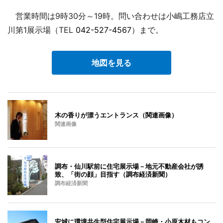
営業時間は9時30分～19時。問い合わせは小嶋工務店立
川第1展示場（TEL
042-527-4567
）まで。
地図を見る
木の香りが漂うエントランス（関連画像）
関連画像
調布・仙川駅前に住宅展示場－地元不動産会社が誘
致、「街の顔」目指す（調布経済新聞）
調布経済新聞
安城に環境共生型住宅展示場－岡崎・小原木材もコン