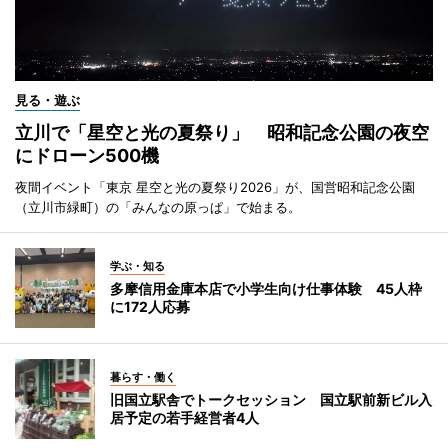
見る・遊ぶ
立川で「星空と光の夏祭り」 昭和記念公園の夜空
にドローン500機
夜間イベント「東京 星空と光の夏祭り2026」が、国営昭和記念公園
（立川市緑町）の「みんなの原っぱ」で始まる。
学ぶ・知る
多摩信用金庫本店で小学生向け仕事体験 45人枠
に172人応募
暮らす・働く
旧国立駅舎でトークセッション 国立駅前新ビル入
居予定の若手経営者4人