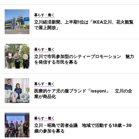
暮らす・働く
立川経済新聞、上半期1位は「IKEA立川、花火観覧
で屋上開放」
暮らす・働く
立川で市民参加型のシティープロモーション 魅力
を発信する市民を募る
暮らす・働く
医療的ケア児の服ブランド「issyoni」 立川の企
業が商品化
暮らす・働く
立川・昭島で若者会議 地域で活動する18歳～39
歳の参加を募る