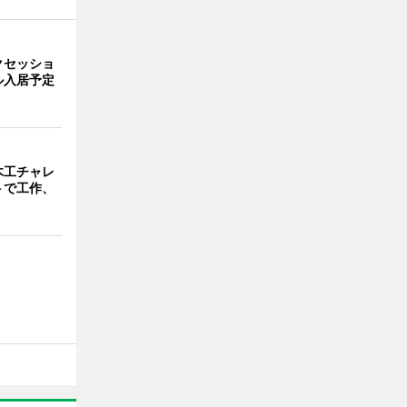
クセッショ
ル入居予定
木工チャレ
トで工作、