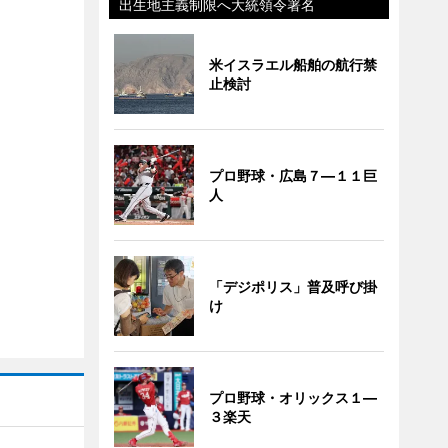
出生地主義制限へ大統領令署名
米イスラエル船舶の航行禁
止検討
プロ野球・広島７―１１巨
人
「デジポリス」普及呼び掛
け
プロ野球・オリックス１―
３楽天