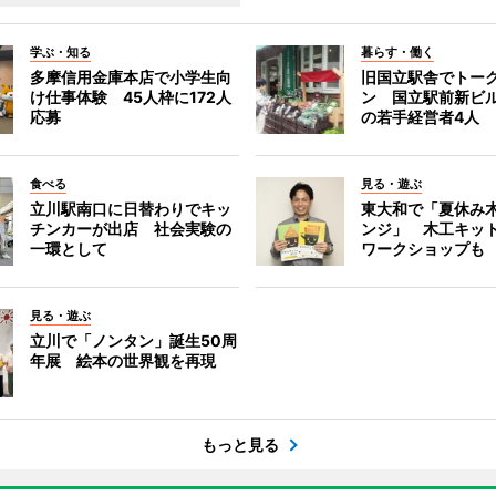
学ぶ・知る
暮らす・働く
多摩信用金庫本店で小学生向
旧国立駅舎でトー
け仕事体験 45人枠に172人
ン 国立駅前新ビ
応募
の若手経営者4人
食べる
見る・遊ぶ
立川駅南口に日替わりでキッ
東大和で「夏休み
チンカーが出店 社会実験の
ンジ」 木工キッ
一環として
ワークショップも
見る・遊ぶ
立川で「ノンタン」誕生50周
年展 絵本の世界観を再現
もっと見る