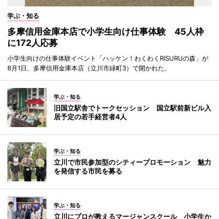
学ぶ・知る
多摩信用金庫本店で小学生向け仕事体験 45人枠
に172人応募
小学生向けの仕事体験イベント「ハッケン！わくわくRISURUの森」が
8月1日、多摩信用金庫本店（立川市緑町3）で開かれた。
学ぶ・知る
旧国立駅舎でトークセッション 国立駅前新ビル入
居予定の若手経営者4人
学ぶ・知る
立川で市民参加型のシティープロモーション 魅力
を発信する市民を募る
学ぶ・知る
立川にプロが教えるマージャンスクール 小学生か