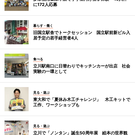
に172人応募
暮らす・働く
旧国立駅舎でトークセッション 国立駅前新ビル入
居予定の若手経営者4人
食べる
立川駅南口に日替わりでキッチンカーが出店 社会
実験の一環として
見る・遊ぶ
東大和で「夏休み木工チャレンジ」 木工キットで
工作、ワークショップも
見る・遊ぶ
立川で「ノンタン」誕生50周年展 絵本の世界観