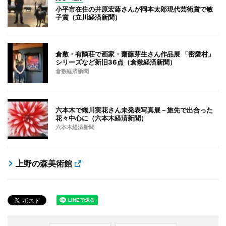
小平市在住の井原宏蕗さんが岡本太郎現代芸術賞で敏
子賞（立川経済新聞）
倉敷・有隣荘で画家・齋藤芽生さん作品展 「密愛村」
シリーズなど新旧36点（倉敷経済新聞）
倉敷経済新聞
六本木で蜷川実花さん未発表写真展－旅先で出合った
花々中心に（六本木経済新聞）
六本木経済新聞
上野の森美術館