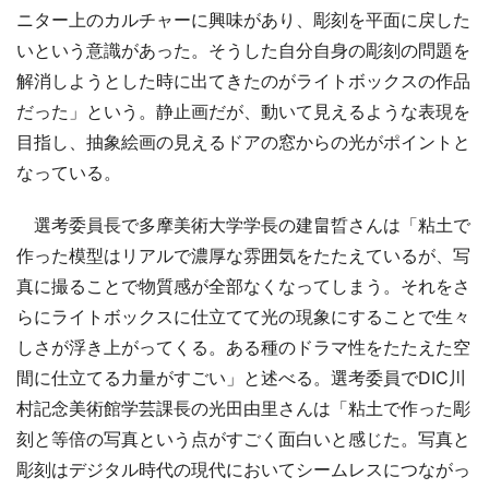
ニター上のカルチャーに興味があり、彫刻を平面に戻した
いという意識があった。そうした自分自身の彫刻の問題を
解消しようとした時に出てきたのがライトボックスの作品
だった」という。静止画だが、動いて見えるような表現を
目指し、抽象絵画の見えるドアの窓からの光がポイントと
なっている。
選考委員長で多摩美術大学学長の建畠晢さんは「粘土で
作った模型はリアルで濃厚な雰囲気をたたえているが、写
真に撮ることで物質感が全部なくなってしまう。それをさ
らにライトボックスに仕立てて光の現象にすることで生々
しさが浮き上がってくる。ある種のドラマ性をたたえた空
間に仕立てる力量がすごい」と述べる。選考委員でDIC川
村記念美術館学芸課長の光田由里さんは「粘土で作った彫
刻と等倍の写真という点がすごく面白いと感じた。写真と
彫刻はデジタル時代の現代においてシームレスにつながっ