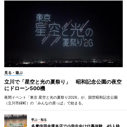
見る・遊ぶ
立川で「星空と光の夏祭り」 昭和記念公園の夜空
にドローン500機
夜間イベント「東京 星空と光の夏祭り2026」が、国営昭和記念公園
（立川市緑町）の「みんなの原っぱ」で始まる。
学ぶ・知る
多摩信用金庫本店で小学生向け仕事体験 45人枠