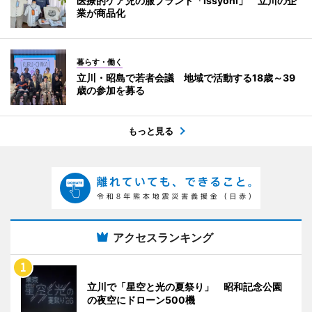
医療的ケア児の服ブランド「issyoni」 立川の企
業が商品化
暮らす・働く
立川・昭島で若者会議 地域で活動する18歳～39
歳の参加を募る
もっと見る
アクセスランキング
立川で「星空と光の夏祭り」 昭和記念公園
の夜空にドローン500機