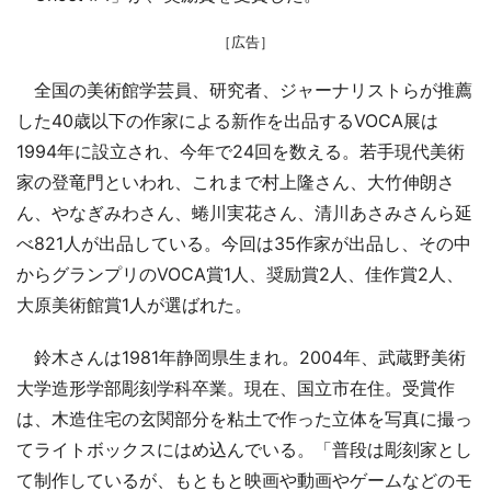
［広告］
全国の美術館学芸員、研究者、ジャーナリストらが推薦
した40歳以下の作家による新作を出品するVOCA展は
1994年に設立され、今年で24回を数える。若手現代美術
家の登竜門といわれ、これまで村上隆さん、大竹伸朗さ
ん、やなぎみわさん、蜷川実花さん、清川あさみさんら延
べ821人が出品している。今回は35作家が出品し、その中
からグランプリのVOCA賞1人、奨励賞2人、佳作賞2人、
大原美術館賞1人が選ばれた。
鈴木さんは1981年静岡県生まれ。2004年、武蔵野美術
大学造形学部彫刻学科卒業。現在、国立市在住。受賞作
は、木造住宅の玄関部分を粘土で作った立体を写真に撮っ
てライトボックスにはめ込んでいる。「普段は彫刻家とし
て制作しているが、もともと映画や動画やゲームなどのモ