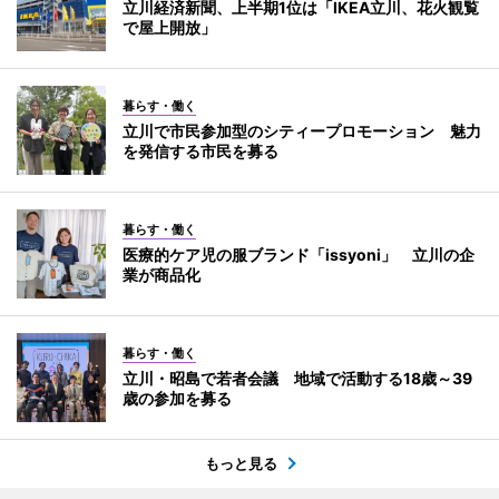
立川経済新聞、上半期1位は「IKEA立川、花火観覧
で屋上開放」
暮らす・働く
立川で市民参加型のシティープロモーション 魅力
を発信する市民を募る
暮らす・働く
医療的ケア児の服ブランド「issyoni」 立川の企
業が商品化
暮らす・働く
立川・昭島で若者会議 地域で活動する18歳～39
歳の参加を募る
もっと見る