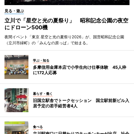
見る・遊ぶ
立川で「星空と光の夏祭り」 昭和記念公園の夜空
にドローン500機
夜間イベント「東京 星空と光の夏祭り2026」が、国営昭和記念公園
（立川市緑町）の「みんなの原っぱ」で始まる。
学ぶ・知る
多摩信用金庫本店で小学生向け仕事体験 45人枠
に172人応募
暮らす・働く
旧国立駅舎でトークセッション 国立駅前新ビル入
居予定の若手経営者4人
食べる
立川駅南口に日替わりでキッチンカーが出店 社会