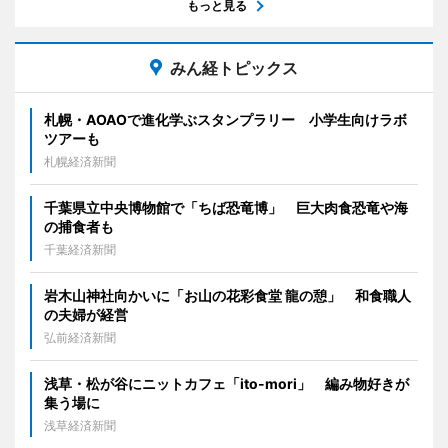
もっと見る
みん経トピックス
札幌・AOAOで進化学ぶスタンプラリー 小学生向けラボ
ツアーも
札幌経済新聞
千葉県立中央博物館で「ちば恐竜博」 巨大肉食恐竜や海
の捕食者も
千葉経済新聞
岩木山神社向かいに「お山の花彩食堂 龍の憩」 和食職人
の夫婦が経営
弘前経済新聞
浅草・松が谷にニットカフェ「ito-mori」 編み物好きが
集う場に
浅草経済新聞