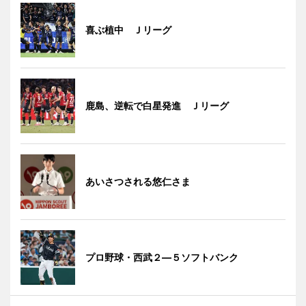
喜ぶ植中 Ｊリーグ
鹿島、逆転で白星発進 Ｊリーグ
あいさつされる悠仁さま
プロ野球・西武２―５ソフトバンク