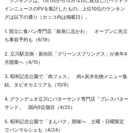
ランキングは、1月1日から12月12日に配信したヘッドラ
インニュースのPVを集計したもの。上位10位のランキン
グは以下の通り（カッコ内は掲載日）。
1. 国立に食パン専門店「銀座に志かわ」 オープンに先立
ち事前予約も（6/19）
2. 立川駅北側・新街区「グリーンスプリングス」が来年4
月開業へ（4/15）
3. 昭和記念公園で「肉フェス」 肉×炭水化物メニュー集
結、タピオカエリアも（10/9）
4. グランデュオ立川にバターサンド専門店「プレスバター
サンド」 国内9店舗目（4/25）
5. 昭和記念公園で「まんパク」開催へ 土曜・日曜限定
でパンマルシェも（4/24）