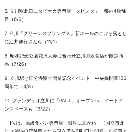
6. 立川駅北口にタピオカ専門店「タピスタ」 都内4店舗
目（6/3）
7. 立川「グリーンスプリングス」新ホールのこけら落とし
に辻井伸行さんら（11/1）
8. 昭和記念公園花火大会に合わせ立川の飲食店が限定商
品（7/26）
9. 立川駅と国分寺駅で開業記念イベント 中央線開業130
周年で（4/8）
10. グランデュオ立川に「PAUL」オープンへ イートイ
ンスペースも（3/22）
1位は、高級食パン専門店「銀座に志かわ」（国立市北
1）が都内3店舗目となる国立店を7月1日に開業した記事と