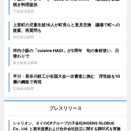
焼き料理提供
千葉経済新聞
上里町の児童生徒16人が町長らと意見交換 議場で町への
提案、再質問も
本庄経済新聞
河内小阪の「cuisine HAGI」が2周年 旬の食材使い、日
替わりで
東大阪経済新聞
平川・長谷川鉄工が全国大会一次審査に挑む 浮世絵を10
層の鋼板で再現
弘前経済新聞
プレスリリース
シャリオン、タイのCPグループの子会社INGENS GLOBUS
Co., Ltd. と資本提携および合弁会社設立に関する調印式を実施