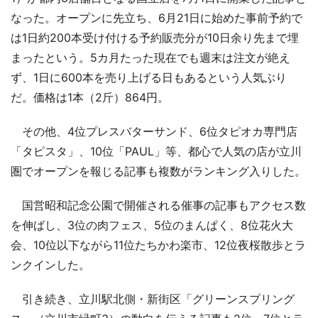
なった。オープンに先立ち、6月21日に始めた事前予約で
は1日約200本受け付ける予約販売分が10日余り先まで埋
まったという。5カ月たった現在でも週末は注文が絶え
ず、1日に600本を売り上げる日もあるという人気ぶり
だ。価格は1本（2斤）864円。
その他、4位プレスバターサンド、6位タピオカ専門店
「タピスタ」、10位「PAUL」等、都心で人気の店が立川
圏でオープンを報じる記事も複数がランキング入りした。
国営昭和記念公園で開催される催事の記事もアクセス数
を伸ばし、3位の肉フェス、5位のまんぱく、8位花火大
会、10位以下ながら11位たちかわ楽市、12位夜桜散歩とラ
ンクインした。
引き続き、立川駅北側・新街区「グリーンスプリング