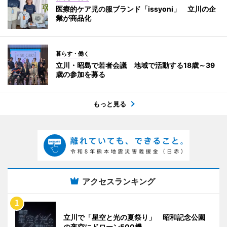
医療的ケア児の服ブランド「issyoni」 立川の企
業が商品化
暮らす・働く
立川・昭島で若者会議 地域で活動する18歳～39
歳の参加を募る
もっと見る
アクセスランキング
立川で「星空と光の夏祭り」 昭和記念公園
の夜空にドローン500機