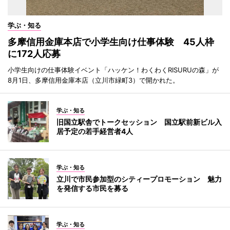
学ぶ・知る
多摩信用金庫本店で小学生向け仕事体験 45人枠
に172人応募
小学生向けの仕事体験イベント「ハッケン！わくわくRISURUの森」が
8月1日、多摩信用金庫本店（立川市緑町3）で開かれた。
学ぶ・知る
旧国立駅舎でトークセッション 国立駅前新ビル入
居予定の若手経営者4人
学ぶ・知る
立川で市民参加型のシティープロモーション 魅力
を発信する市民を募る
学ぶ・知る