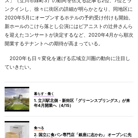
ス」（立川市緑町3）の動向を伝える記事も2位、7位とラ
ンクインし、徐々に街区の詳細が明らかとなり、同地区に
2020年5月にオープンするホテルの予約受け付けも開始。
新ホールのこけら落とし公演にはピアニストの辻井さんら
を迎えたコンサートが決定するなど、2020年4月から順次
開業するテナントへの期待が高まっている。
2020年も日々変化を遂げる広域立川圏の動向に注目し
ていきたい。
暮らす・働く
1. 立川駅北側・新街区「グリーンスプリングス」が来
年4月開業へ（4/15）
食べる
2. 国立に食パン専門店「銀座に志かわ」 オープンに先