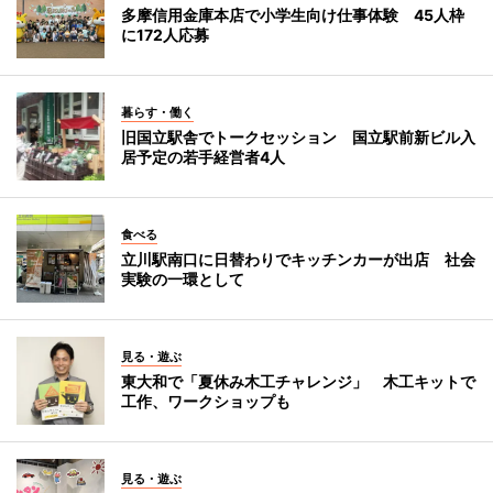
多摩信用金庫本店で小学生向け仕事体験 45人枠
に172人応募
暮らす・働く
旧国立駅舎でトークセッション 国立駅前新ビル入
居予定の若手経営者4人
食べる
立川駅南口に日替わりでキッチンカーが出店 社会
実験の一環として
見る・遊ぶ
東大和で「夏休み木工チャレンジ」 木工キットで
工作、ワークショップも
見る・遊ぶ