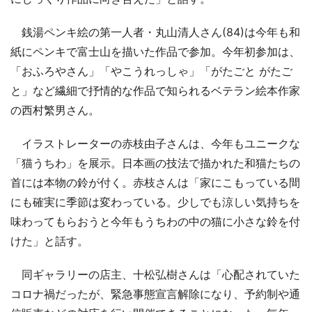
銭湯ペンキ絵の第一人者・丸山清人さん(84)は今年も和
紙にペンキで富士山を描いた作品で参加。今年初参加は、
「おふろやさん」「やこうれっしゃ」「がたごと がたご
と」など繊細で抒情的な作品で知られるベテラン絵本作家
の西村繁男さん。
イラストレーターの赤枝由子さんは、今年もユニークな
「猫うちわ」を展示。日本画の技法で描かれた和猫たちの
首には本物の鈴が付く。赤枝さんは「家にこもっている間
にも確実に季節は変わっている。少しでも涼しい気持ちを
味わってもらおうと今年もうちわの中の猫に小さな鈴を付
けた」と話す。
同ギャラリーの店主、十松弘樹さんは「心配されていた
コロナ禍だったが、緊急事態宣言解除になり、予約制や通