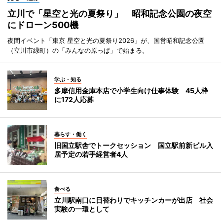
立川で「星空と光の夏祭り」 昭和記念公園の夜空
にドローン500機
夜間イベント「東京 星空と光の夏祭り2026」が、国営昭和記念公園
（立川市緑町）の「みんなの原っぱ」で始まる。
学ぶ・知る
多摩信用金庫本店で小学生向け仕事体験 45人枠
に172人応募
暮らす・働く
旧国立駅舎でトークセッション 国立駅前新ビル入
居予定の若手経営者4人
食べる
立川駅南口に日替わりでキッチンカーが出店 社会
実験の一環として