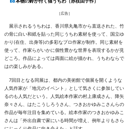
本物の鈴が付く猫うちわ（赤枝由子作）
［広告］
展示されるうちわは、香川県丸亀市から直送された、竹
の骨に白い和紙を貼った同じうちわ素材を使って、国立ゆ
かり(在住、出身等)の多彩なプロ作家が制作。同じ素材を
使って、作家らがいかに個性豊かな世界を表現するかが見
どころ。作品によっては両面に絵が描かれ、うちわならで
はの楽しみがある。
7回目となる同展は、都内の美術館で個展を開くような
人気作家が「地元のイベント」として気さくに参加してい
るのも人気だという。人気絵本作家の村上康成さん、降矢
奈々さん、はたこうしろうさん、つきおかゆみこさんらの
作品が毎年注目を集めている。絵本作家のつきおかゆみこ
さんは「外出自粛で家にいる時間が増え、例年よりもさら
にじっくり作品に向き合えた」と話す。