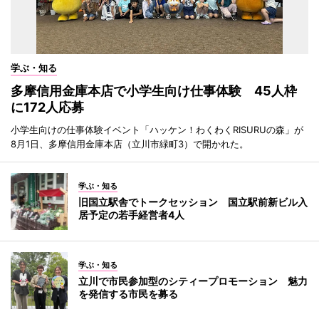
学ぶ・知る
多摩信用金庫本店で小学生向け仕事体験 45人枠
に172人応募
小学生向けの仕事体験イベント「ハッケン！わくわくRISURUの森」が
8月1日、多摩信用金庫本店（立川市緑町3）で開かれた。
学ぶ・知る
旧国立駅舎でトークセッション 国立駅前新ビル入
居予定の若手経営者4人
学ぶ・知る
立川で市民参加型のシティープロモーション 魅力
を発信する市民を募る