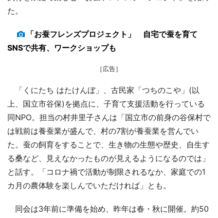
た。
「お蚕フレンズプロジェクト」 自宅で蚕を育て
SNSで共有、ワークショップも
［広告］
「くにたち はたけんぼ」、古民家「つちのこや」(以
上、国立市谷保)を拠点に、子育て支援活動を行っている
同NPO。担当の村井里子さんは「国立市の前身の谷保村で
は戦前は養蚕業が盛んで、村の7割が養蚕業を営んでい
た。蚕の飼育をすることで、生き物の生態や歴史、自生す
る桑など、見えなかったものが見えるようになるのでは」
と話す。「コロナ禍で活動が制限されるなか、家庭での1
カ月の農体験を楽しんでいただければ」とも。
同会は3年前に準備を始め、昨年は春・秋に開催。約50