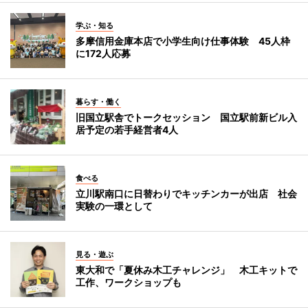
学ぶ・知る
多摩信用金庫本店で小学生向け仕事体験 45人枠
に172人応募
暮らす・働く
旧国立駅舎でトークセッション 国立駅前新ビル入
居予定の若手経営者4人
食べる
立川駅南口に日替わりでキッチンカーが出店 社会
実験の一環として
見る・遊ぶ
東大和で「夏休み木工チャレンジ」 木工キットで
工作、ワークショップも