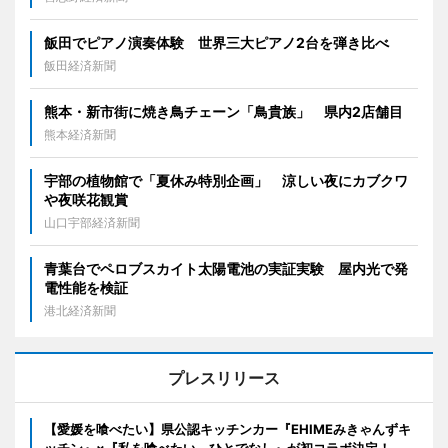
飯田でピアノ演奏体験 世界三大ピアノ2台を弾き比べ
飯田経済新聞
熊本・新市街に焼き鳥チェーン「鳥貴族」 県内2店舗目
熊本経済新聞
宇部の植物館で「夏休み特別企画」 涼しい夜にカブクワ
や夜咲花観賞
山口宇部経済新聞
青葉台でペロブスカイト太陽電池の実証実験 屋内光で発
電性能を検証
港北経済新聞
プレスリリース
【愛媛を喰べたい】県公認キッチンカー『EHIMEみきゃんずキ
ッチン』×『私を喰べたい、ひとでなし』が初コラボ決定！