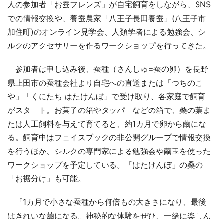
人の参加者「お蚕フレンズ」が自宅飼育をしながら、SNS
での情報交換や、養蚕農家「八王子長田養蚕」(八王子市
加住町)のオンライン見学会、人類学者による勉強会、シ
ルクのアクセサリーを作るワークショップを行ってきた。
参加者は申し込み後、蚕種（さんしゅ=蚕の卵）を長野
県上田市の蚕種会社より自宅への直送または「つちのこ
や」「くにたち はたけんぼ」で受け取り、各家庭で飼育
がスタート。お菓子の箱やタッパーなどの箱で、桑の葉ま
たは人工飼料を与えて育てると、約1カ月で卵から繭にな
る。飼育中はフェイスブックの非公開グループで情報交換
を行うほか、シルクの専門家による勉強会や繭玉を使った
ワークショップを予定している。「はたけんぼ」の桑の
「お裾分け」も可能。
「1カ月で小さな蚕種から何倍もの大きさになり、最後
はきれいな繭になる。神秘的な体験をぜひ、一緒に楽しん