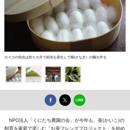
カイコの幼虫は約１カ月で絹糸を産生して蛹(さなぎ）の繭を作る
NPO法人「くにたち農園の会」が今年も、蚕(かいこ)の
飼育を家庭で楽しむ「お蚕フレンズプロジェクト」を始め