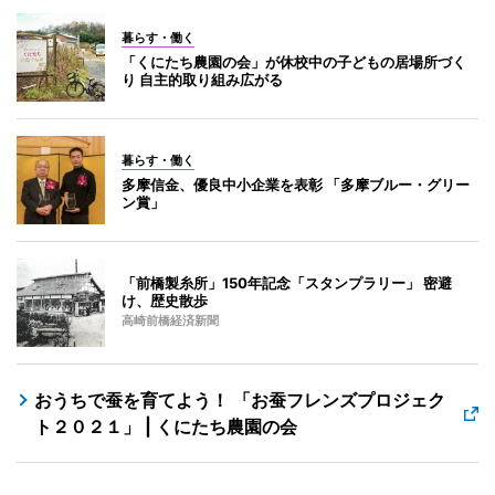
暮らす・働く
「くにたち農園の会」が休校中の子どもの居場所づく
り 自主的取り組み広がる
暮らす・働く
多摩信金、優良中小企業を表彰 「多摩ブルー・グリー
ン賞」
「前橋製糸所」150年記念「スタンプラリー」 密避
け、歴史散歩
高崎前橋経済新聞
おうちで蚕を育てよう！ 「お蚕フレンズプロジェク
ト２０２１」 | くにたち農園の会