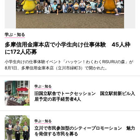
学ぶ・知る
多摩信用金庫本店で小学生向け仕事体験 45人枠
に172人応募
小学生向けの仕事体験イベント「ハッケン！わくわくRISURUの森」が
8月1日、多摩信用金庫本店（立川市緑町3）で開かれた。
学ぶ・知る
旧国立駅舎でトークセッション 国立駅前新ビル入
居予定の若手経営者4人
学ぶ・知る
立川で市民参加型のシティープロモーション 魅力
を発信する市民を募る