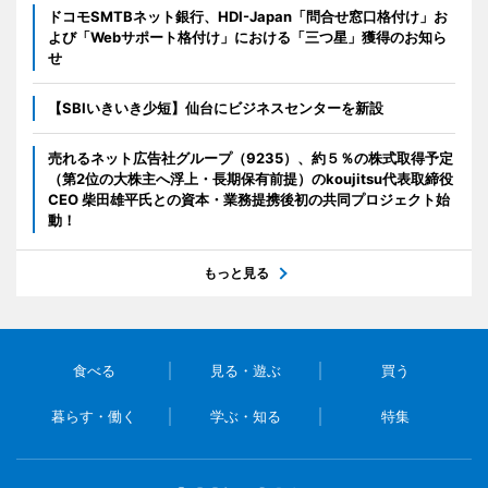
ドコモSMTBネット銀行、HDI-Japan「問合せ窓口格付け」お
よび「Webサポート格付け」における「三つ星」獲得のお知ら
せ
【SBIいきいき少短】仙台にビジネスセンターを新設
売れるネット広告社グループ（9235）、約５％の株式取得予定
（第2位の大株主へ浮上・長期保有前提）のkoujitsu代表取締役
CEO 柴田雄平氏との資本・業務提携後初の共同プロジェクト始
動！
もっと見る
食べる
見る・遊ぶ
買う
暮らす・働く
学ぶ・知る
特集