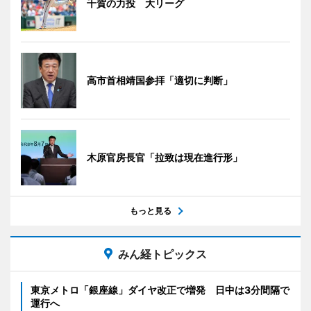
千賀の力投 大リーグ
高市首相靖国参拝「適切に判断」
木原官房長官「拉致は現在進行形」
もっと見る
みん経トピックス
東京メトロ「銀座線」ダイヤ改正で増発 日中は3分間隔で
運行へ