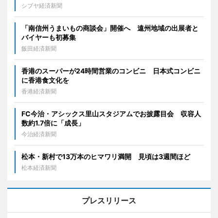
シブヤ経済新聞
「南信州うまいもの商談会」開催へ 遠州地域の出展者と
バイヤーも初募集
飯田経済新聞
香港のスーパーが24時間営業のコンビニ 日本式コンビニ
に香港食文化を
香港経済新聞
FC今治・アシックス里山スタジアムでお披露目会 収容人
数約1.7倍に「成長」
今治経済新聞
松本・新村で13万本のヒマワリ満開 見頃は3週間ほど
松本経済新聞
プレスリリース