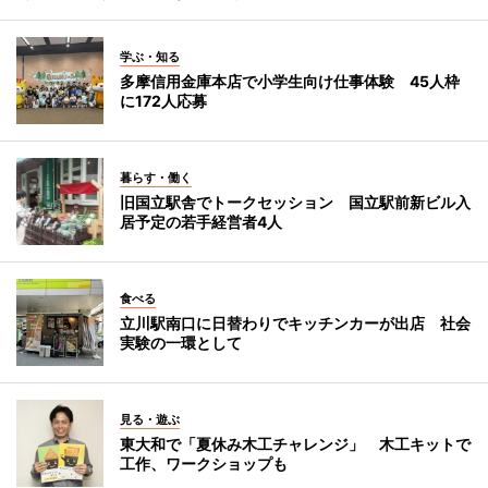
学ぶ・知る
多摩信用金庫本店で小学生向け仕事体験 45人枠
に172人応募
暮らす・働く
旧国立駅舎でトークセッション 国立駅前新ビル入
居予定の若手経営者4人
食べる
立川駅南口に日替わりでキッチンカーが出店 社会
実験の一環として
見る・遊ぶ
東大和で「夏休み木工チャレンジ」 木工キットで
工作、ワークショップも