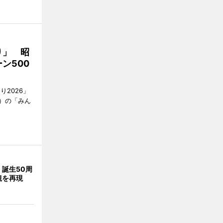
り」 昭
ン500
2026」
）の「みん
誕生50周
観を再現