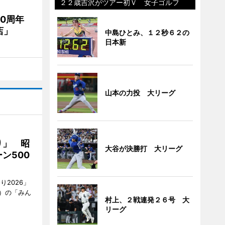
２２歳吉沢がツアー初Ｖ 女子ゴルフ
20周年
店」
中島ひとみ、１２秒６２の
日本新
山本の力投 大リーグ
り」 昭
大谷が決勝打 大リーグ
ン500
2026」
）の「みん
村上、２戦連発２６号 大
リーグ