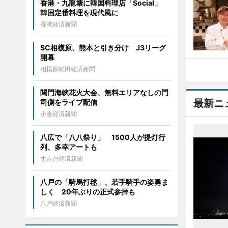
香港・九龍塘に韓国料理店「Social」
韓国定番料理を現代風に
香港経済新聞
SC相模原、熊本と引き分け J3リーグ
開幕
相模原町田経済新聞
関門海峡花火大会、無料エリアなしの門
最新ニ
司側をライブ配信
小倉経済新聞
八広で「八八祭り」 1500人が提灯行
列、多幸アートも
すみだ経済新聞
八戸の「騎馬打毬」、若手騎手の姿勇ま
しく 20年ぶりの正式参拝も
八戸経済新聞