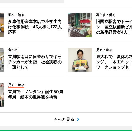
学ぶ・知る
暮らす・働く
多摩信用金庫本店で小学生向
旧国立駅舎でトー
け仕事体験 45人枠に172人
ン 国立駅前新ビ
応募
の若手経営者4人
食べる
見る・遊ぶ
立川駅南口に日替わりでキッ
東大和で「夏休み
チンカーが出店 社会実験の
ンジ」 木工キッ
一環として
ワークショップも
見る・遊ぶ
立川で「ノンタン」誕生50周
年展 絵本の世界観を再現
もっと見る