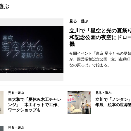
遊ぶ
見る・遊ぶ
立川で「星空と光の夏祭
和記念公園の夜空にドロー
機
夜間イベント「東京 星空と光の夏祭り
が、国営昭和記念公園（立川市緑町
なの原っぱ」で始まる。
見る・遊ぶ
見る・遊ぶ
東大和で「夏休み木工チャレ
立川で「ノンタン」
ンジ」 木工キットで工作、
年展 絵本の世界
ワークショップも
見る・遊ぶ