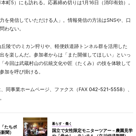
本町5）にも訪れる。応募締め切りは1月16日（消印有効）。
を発信していただける人」。情報発信の方法はSNSや、口
問わない。
山丘陵でのミカン狩りや、軽便鉄道跡トンネル群を活用した
出を楽しんだ。参加者からは「また開催してほしい」といっ
「今回は武蔵村山の伝統文化や匠（たくみ）の技を体験して
参加を呼び掛ける。
、同事業ホームページ、ファクス（FAX
042-521-5558
）、
。
暮らす・働く
「たちポ
国立で女性限定モニターツアー－農園見学
済新聞）
や「母めし」ランチも（立川経済新聞）