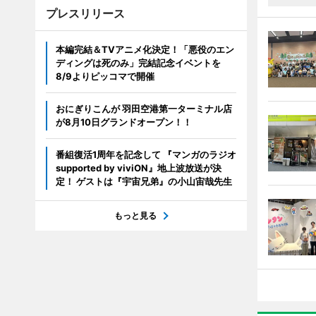
プレスリリース
本編完結＆TVアニメ化決定！「悪役のエン
ディングは死のみ」完結記念イベントを
8/9よりピッコマで開催
おにぎりこんが 羽田空港第一ターミナル店
が8月10日グランドオープン！！
番組復活1周年を記念して 『マンガのラジオ
supported by viviON』地上波放送が決
定！ ゲストは『宇宙兄弟』の小山宙哉先生
もっと見る