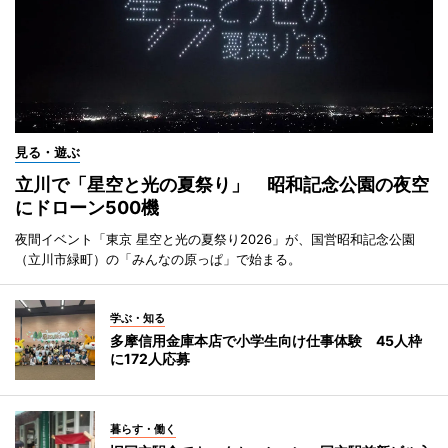
見る・遊ぶ
立川で「星空と光の夏祭り」 昭和記念公園の夜空
にドローン500機
夜間イベント「東京 星空と光の夏祭り2026」が、国営昭和記念公園
（立川市緑町）の「みんなの原っぱ」で始まる。
学ぶ・知る
多摩信用金庫本店で小学生向け仕事体験 45人枠
に172人応募
暮らす・働く