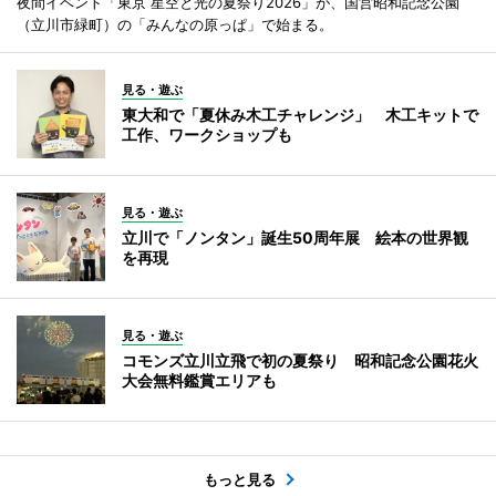
夜間イベント「東京 星空と光の夏祭り2026」が、国営昭和記念公園
（立川市緑町）の「みんなの原っぱ」で始まる。
見る・遊ぶ
東大和で「夏休み木工チャレンジ」 木工キットで
工作、ワークショップも
見る・遊ぶ
立川で「ノンタン」誕生50周年展 絵本の世界観
を再現
見る・遊ぶ
コモンズ立川立飛で初の夏祭り 昭和記念公園花火
大会無料鑑賞エリアも
もっと見る