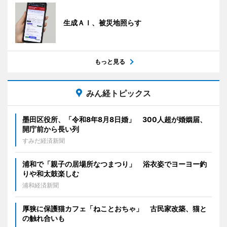
生成ＡＩ、被災地照らす
もっと見る
みん経トピックス
墨田区役所、「令和8年8月8日婚」 300人超が婚姻届、
開庁前から長い列
すみだ経済新聞
浦和で「親子の居場所なつまつり」 浴衣姿でヨーヨー釣
りや和太鼓楽しむ
浦和経済新聞
厚狭に保護猫カフェ「ねことおちゃ」 古民家改築、猫と
の触れ合いも