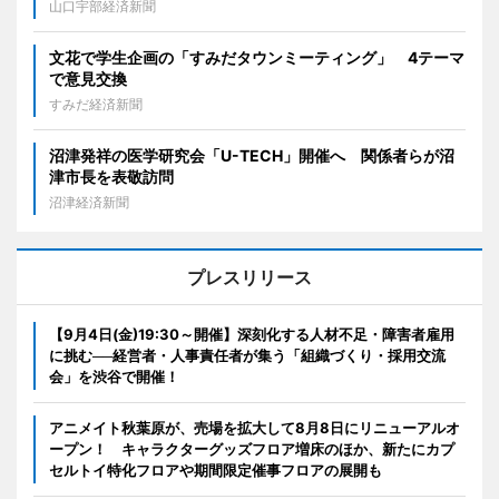
山口宇部経済新聞
文花で学生企画の「すみだタウンミーティング」 4テーマ
で意見交換
すみだ経済新聞
沼津発祥の医学研究会「U-TECH」開催へ 関係者らが沼
津市長を表敬訪問
沼津経済新聞
プレスリリース
【9月4日(金)19:30～開催】深刻化する人材不足・障害者雇用
に挑む──経営者・人事責任者が集う「組織づくり・採用交流
会」を渋谷で開催！
アニメイト秋葉原が、売場を拡大して8月8日にリニューアルオ
ープン！ キャラクターグッズフロア増床のほか、新たにカプ
セルトイ特化フロアや期間限定催事フロアの展開も