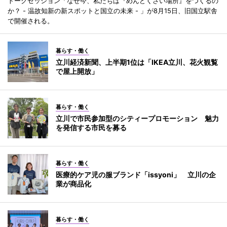
トークセッション「なぜ今、私たちは『めんどくさい場所』をつくるの
か？ - 温故知新の新スポットと国立の未来 - 」が8月15日、旧国立駅舎
で開催される。
暮らす・働く
立川経済新聞、上半期1位は「IKEA立川、花火観覧
で屋上開放」
暮らす・働く
立川で市民参加型のシティープロモーション 魅力
を発信する市民を募る
暮らす・働く
医療的ケア児の服ブランド「issyoni」 立川の企
業が商品化
暮らす・働く