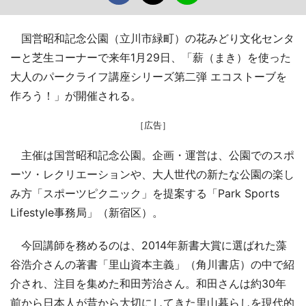
国営昭和記念公園（立川市緑町）の花みどり文化センタ
ーと芝生コーナーで来年1月29日、「薪（まき）を使った
大人のパークライフ講座シリーズ第二弾 エコストーブを
作ろう！」が開催される。
［広告］
主催は国営昭和記念公園。企画・運営は、公園でのスポ
ーツ・レクリエーションや、大人世代の新たな公園の楽し
み方「スポーツピクニック」を提案する「Park Sports
Lifestyle事務局」（新宿区）。
今回講師を務めるのは、2014年新書大賞に選ばれた藻
谷浩介さんの著書「里山資本主義」（角川書店）の中で紹
介され、注目を集めた和田芳治さん。和田さんは約30年
前から日本人が昔から大切にしてきた里山暮らしを現代的