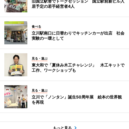
旧国立駅舎でトークセッション 国立駅前新ビル入
居予定の若手経営者4人
食べる
立川駅南口に日替わりでキッチンカーが出店 社会
実験の一環として
見る・遊ぶ
東大和で「夏休み木工チャレンジ」 木工キットで
工作、ワークショップも
見る・遊ぶ
立川で「ノンタン」誕生50周年展 絵本の世界観
を再現
もっと見る