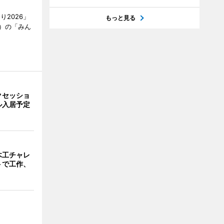
2026」
もっと見る
）の「みん
クセッショ
ル入居予定
木工チャレ
トで工作、