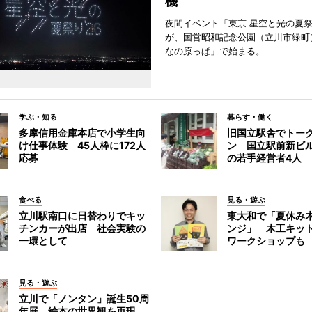
機
夜間イベント「東京 星空と光の夏祭り
が、国営昭和記念公園（立川市緑町
なの原っぱ」で始まる。
学ぶ・知る
暮らす・働く
多摩信用金庫本店で小学生向
旧国立駅舎でトー
け仕事体験 45人枠に172人
ン 国立駅前新ビ
応募
の若手経営者4人
食べる
見る・遊ぶ
立川駅南口に日替わりでキッ
東大和で「夏休み
チンカーが出店 社会実験の
ンジ」 木工キッ
一環として
ワークショップも
見る・遊ぶ
立川で「ノンタン」誕生50周
年展 絵本の世界観を再現