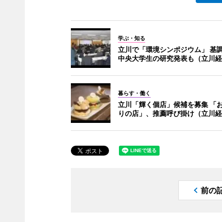
学ぶ・知る
立川で「環境シンポジウム」 基
中央大学生の研究発表も（立川経
暮らす・働く
立川「輝く個店」候補を募集 「
りの店」、推薦呼び掛け（立川経
前の