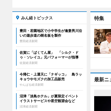
みん経トピックス
特集
豊田・若園地区で小中学生が逢妻男川沿
いの遊歩道の樹名板を製作
豊田経済新聞
佐賀に「ばくてん屋」 「シルク・ド
ゥ・ソレイユ」元パフォーマーが指導
佐賀経済新聞
今帰仁・上運天に「ナギッコ」 島ラッ
最新ニ
キョウやモズクの加工品販売
やんばる経済新聞
沼津「淡島ホテル」が夏限定イベント
イラストサービスや星空観望会など
沼津経済新聞