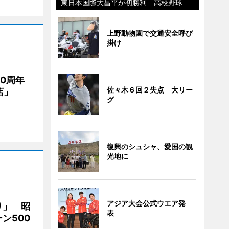
東日本国際大昌平が初勝利 高校野球
上野動物園で交通安全呼び
掛け
20周年
佐々木６回２失点 大リー
店」
グ
復興のシュシャ、愛国の観
光地に
アジア大会公式ウエア発
り」 昭
表
ン500