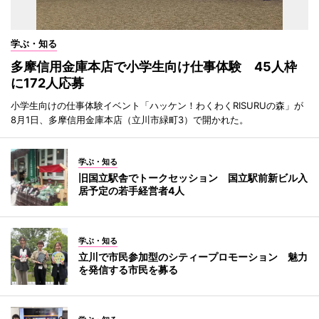
学ぶ・知る
多摩信用金庫本店で小学生向け仕事体験 45人枠
に172人応募
小学生向けの仕事体験イベント「ハッケン！わくわくRISURUの森」が
8月1日、多摩信用金庫本店（立川市緑町3）で開かれた。
学ぶ・知る
旧国立駅舎でトークセッション 国立駅前新ビル入
居予定の若手経営者4人
学ぶ・知る
立川で市民参加型のシティープロモーション 魅力
を発信する市民を募る