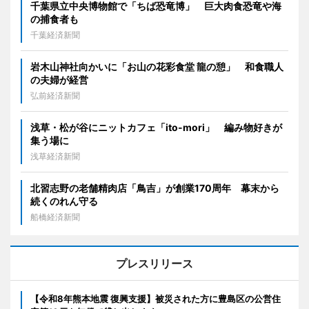
千葉県立中央博物館で「ちば恐竜博」 巨大肉食恐竜や海
の捕食者も
千葉経済新聞
岩木山神社向かいに「お山の花彩食堂 龍の憩」 和食職人
の夫婦が経営
弘前経済新聞
浅草・松が谷にニットカフェ「ito-mori」 編み物好きが
集う場に
浅草経済新聞
北習志野の老舗精肉店「鳥吉」が創業170周年 幕末から
続くのれん守る
船橋経済新聞
プレスリリース
【令和8年熊本地震 復興支援】被災された方に豊島区の公営住