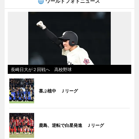
ワールドフォトニュース
長崎日大が２回戦へ 高校野球
喜ぶ植中 Ｊリーグ
鹿島、逆転で白星発進 Ｊリーグ