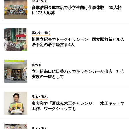
学ぶ・知る
多摩信用金庫本店で小学生向け仕事体験 45人枠
に172人応募
暮らす・働く
旧国立駅舎でトークセッション 国立駅前新ビル入
居予定の若手経営者4人
食べる
立川駅南口に日替わりでキッチンカーが出店 社会
実験の一環として
見る・遊ぶ
東大和で「夏休み木工チャレンジ」 木工キットで
工作、ワークショップも
見る・遊ぶ