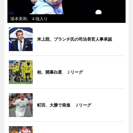
張本美和、４強入り
米上院、ブランチ氏の司法長官人事承認
柏、開幕白星 Ｊリーグ
町田、大勝で発進 Ｊリーグ