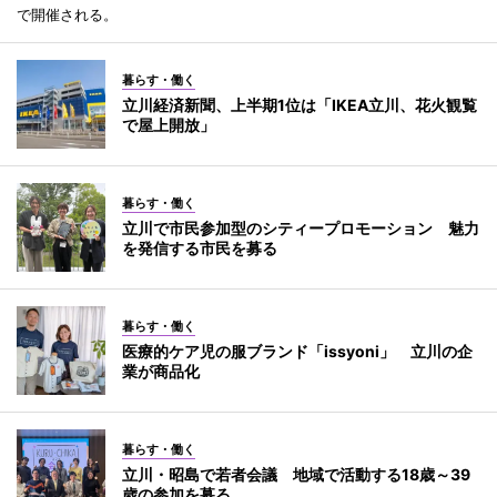
で開催される。
暮らす・働く
立川経済新聞、上半期1位は「IKEA立川、花火観覧
で屋上開放」
暮らす・働く
立川で市民参加型のシティープロモーション 魅力
を発信する市民を募る
暮らす・働く
医療的ケア児の服ブランド「issyoni」 立川の企
業が商品化
暮らす・働く
立川・昭島で若者会議 地域で活動する18歳～39
歳の参加を募る