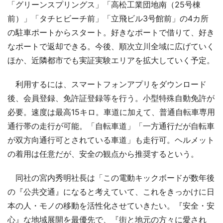
「グリーンスプリングス」「高松工業団地南（25号棟
前）」「タチヒビーチ前」「立飛ビル3号館前」の4カ所
の駐車ポートからスタート。好きなポートで借りて、好き
なポートで返却できる。今後、順次立川全域に広げていく
ほか、近隣都市でも実証実験エリアを拡大していく予定。
利用するには、スマートフォンアプリをダウンロード
後、会員登録、免許証登録等を行う。小型特殊自動免許が
必要。速度は最高15キロ。車道に加えて、普通自転車専用
通行帯の走行が可能。「自転車道」「一方通行だが自転車
が双方向通行可とされている車道」も走行可。ヘルメット
の着用は任意だが、安全の観点から推奨するという。
同社の宮内秀明社長は「この電動キックボードが数年後
の『公共交通』になると考えていて、これをきっかけに日
本の人・モノの移動を活性化させていきたい。『安全・安
心』な地域展開を最優先で、『街と地元の方々に愛され