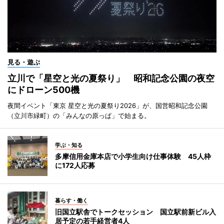
見る・遊ぶ
立川で「星空と光の夏祭り」 昭和記念公園の夜空
にドローン500機
夜間イベント「東京 星空と光の夏祭り2026」が、国営昭和記念公園
（立川市緑町）の「みんなの原っぱ」で始まる。
学ぶ・知る
多摩信用金庫本店で小学生向け仕事体験 45人枠
に172人応募
暮らす・働く
旧国立駅舎でトークセッション 国立駅前新ビル入
居予定の若手経営者4人