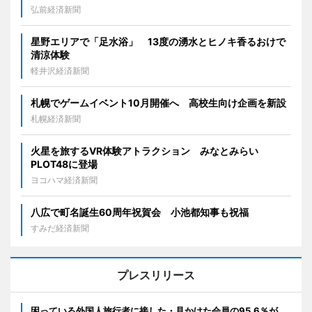
弘前経済新聞
星野エリアで「足水浴」 13度の湧水とヒノキ香るおけで
清涼体験
軽井沢経済新聞
札幌でゲームイベント10月開催へ 高校生向け企画を新設
札幌経済新聞
火星を旅するVR体験アトラクション みなとみらい
PLOT48に登場
ヨコハマ経済新聞
八広で町名誕生60周年祝賀会 小池都知事も祝福
すみだ経済新聞
プレスリリース
困っている外国人旅行者に接した・見かけた会員の95.6％が