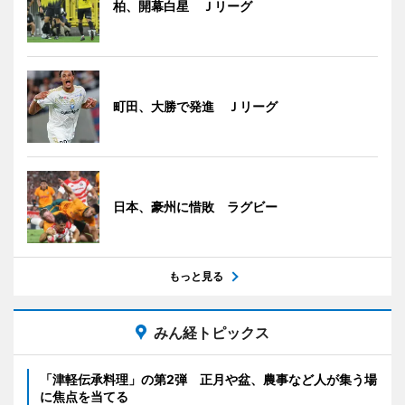
柏、開幕白星 Ｊリーグ
町田、大勝で発進 Ｊリーグ
日本、豪州に惜敗 ラグビー
もっと見る
みん経トピックス
「津軽伝承料理」の第2弾 正月や盆、農事など人が集う場
に焦点を当てる