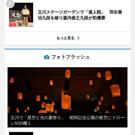
立川ステージガーデンで「達人戦」 羽生善
治九段を破り森内俊之九段が初優勝
もっと見る
フォトフラッシュ
立川で「星空と光の夏祭り」 昭和記念公園の夜空にドロー
ン500機１