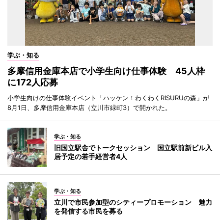
学ぶ・知る
多摩信用金庫本店で小学生向け仕事体験 45人枠
に172人応募
小学生向けの仕事体験イベント「ハッケン！わくわくRISURUの森」が
8月1日、多摩信用金庫本店（立川市緑町3）で開かれた。
学ぶ・知る
旧国立駅舎でトークセッション 国立駅前新ビル入
居予定の若手経営者4人
学ぶ・知る
立川で市民参加型のシティープロモーション 魅力
を発信する市民を募る