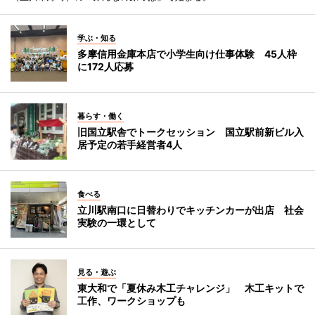
学ぶ・知る
多摩信用金庫本店で小学生向け仕事体験 45人枠
に172人応募
暮らす・働く
旧国立駅舎でトークセッション 国立駅前新ビル入
居予定の若手経営者4人
食べる
立川駅南口に日替わりでキッチンカーが出店 社会
実験の一環として
見る・遊ぶ
東大和で「夏休み木工チャレンジ」 木工キットで
工作、ワークショップも