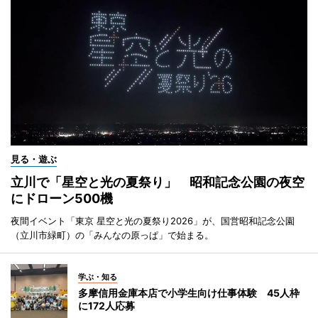
見る・遊ぶ
立川で「星空と光の夏祭り」 昭和記念公園の夜空
にドローン500機
夜間イベント「東京 星空と光の夏祭り2026」が、国営昭和記念公園
（立川市緑町）の「みんなの原っぱ」で始まる。
学ぶ・知る
多摩信用金庫本店で小学生向け仕事体験 45人枠
に172人応募