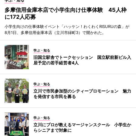
多摩信用金庫本店で小学生向け仕事体験 45人枠
に172人応募
小学生向けの仕事体験イベント「ハッケン！わくわくRISURUの森」が
8月1日、多摩信用金庫本店（立川市緑町3）で開かれた。
学ぶ・知る
旧国立駅舎でトークセッション 国立駅前新ビル入
居予定の若手経営者4人
学ぶ・知る
立川で市民参加型のシティープロモーション 魅力
を発信する市民を募る
学ぶ・知る
立川にプロが教えるマージャンスクール 小学生か
らシニアまで対象に