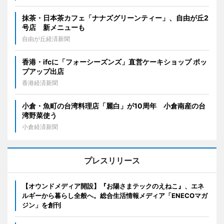
抹茶・日本茶カフェ「ナナズグリーンティー」、自由が丘2
号店 新メニューも
自由が丘経済新聞
香港・ifcに「フォーシーズンズ」直営ケーキショップ ポッ
プアップ出店
香港経済新聞
小倉・魚町の台湾料理店「麗白」が10周年 小倉南産の台
湾野菜使う
小倉経済新聞
プレスリリース
【オウンドメディア開設】『お陽さまテックのえねこ』、エネ
ルギーから暮らし全般へ。総合生活情報メディア「ENECOマガ
ジン」を創刊