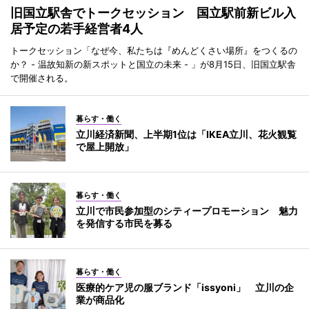
旧国立駅舎でトークセッション 国立駅前新ビル入
居予定の若手経営者4人
トークセッション「なぜ今、私たちは『めんどくさい場所』をつくるの
か？ - 温故知新の新スポットと国立の未来 - 」が8月15日、旧国立駅舎
で開催される。
暮らす・働く
立川経済新聞、上半期1位は「IKEA立川、花火観覧
で屋上開放」
暮らす・働く
立川で市民参加型のシティープロモーション 魅力
を発信する市民を募る
暮らす・働く
医療的ケア児の服ブランド「issyoni」 立川の企
業が商品化