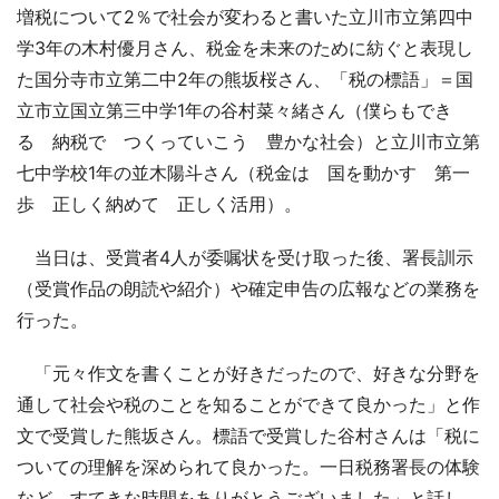
増税について2％で社会が変わると書いた立川市立第四中
学3年の木村優月さん、税金を未来のために紡ぐと表現し
た国分寺市立第二中2年の熊坂桜さん、「税の標語」＝国
立市立国立第三中学1年の谷村菜々緒さん（僕らもでき
る 納税で つくっていこう 豊かな社会）と立川市立第
七中学校1年の並木陽斗さん（税金は 国を動かす 第一
歩 正しく納めて 正しく活用）。
当日は、受賞者4人が委嘱状を受け取った後、署長訓示
（受賞作品の朗読や紹介）や確定申告の広報などの業務を
行った。
「元々作文を書くことが好きだったので、好きな分野を
通して社会や税のことを知ることができて良かった」と作
文で受賞した熊坂さん。標語で受賞した谷村さんは「税に
ついての理解を深められて良かった。一日税務署長の体験
など、すてきな時間をありがとうございました」と話し