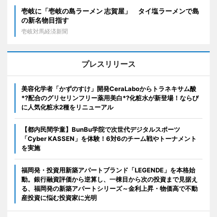
壱岐に「壱岐の島ラーメン 志賀屋」 タイ塩ラーメンで島
の新名物目指す
壱岐対馬経済新聞
プレスリリース
美容化学者「かずのすけ」開発CeraLaboからトラネキサム酸
*?配合のグリセリンフリー薬用美白*?化粧水が新登場！ならび
に人気化粧水2種をリニューアル
【都内民間学童】BunBu学院で次世代デジタルスポーツ
「Cyber KASSEN」を体験！6対6のチーム戦やトーナメント
を実施
福岡発・投資用新築アパートブランド「LEGENDE」を本格始
動。銀行融資評価から逆算し、一棟目から次の投資まで見据え
る、福岡発の新築アパートシリーズ～金利上昇・物価高で不動
産投資に悩む投資家に光明