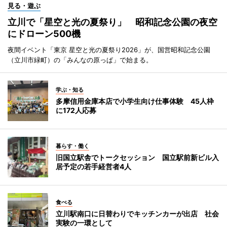
見る・遊ぶ
立川で「星空と光の夏祭り」 昭和記念公園の夜空
にドローン500機
夜間イベント「東京 星空と光の夏祭り2026」が、国営昭和記念公園
（立川市緑町）の「みんなの原っぱ」で始まる。
学ぶ・知る
多摩信用金庫本店で小学生向け仕事体験 45人枠
に172人応募
暮らす・働く
旧国立駅舎でトークセッション 国立駅前新ビル入
居予定の若手経営者4人
食べる
立川駅南口に日替わりでキッチンカーが出店 社会
実験の一環として