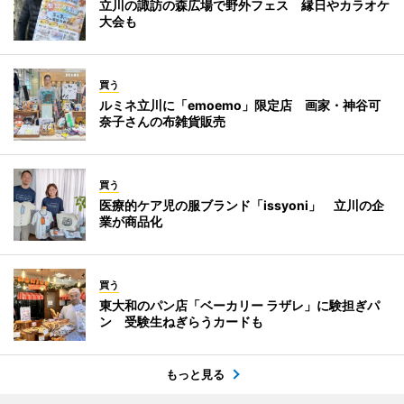
立川の諏訪の森広場で野外フェス 縁日やカラオケ
大会も
買う
ルミネ立川に「emoemo」限定店 画家・神谷可
奈子さんの布雑貨販売
買う
医療的ケア児の服ブランド「issyoni」 立川の企
業が商品化
買う
東大和のパン店「ベーカリー ラザレ」に験担ぎパ
ン 受験生ねぎらうカードも
もっと見る