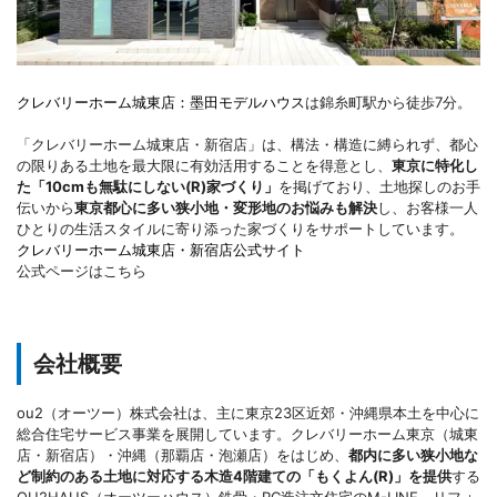
クレバリーホーム城東店：墨田モデルハウス
は錦糸町駅から徒歩7分。
「クレバリーホーム城東店・新宿店」は、構法・構造に縛られず、都心
の限りある土地を最大限に有効活用することを得意とし、
東京に特化し
た「10cmも無駄にしない(R)家づくり」
を掲げており、土地探しのお手
伝いから
東京都心に多い狭小地・変形地のお悩みも解決
し、お客様一人
ひとりの生活スタイルに寄り添った家づくりをサポートしています。
クレバリーホーム城東店・新宿店公式サイト
公式ページはこちら
会社概要
ou2（オーツー）株式会社は、主に東京23区近郊・沖縄県本土を中心に
総合住宅サービス事業を展開しています。クレバリーホーム東京（城東
店・新宿店）・沖縄（那覇店・泡瀬店）をはじめ、
都内に多い狭小地な
ど制約のある土地に対応する木造4階建ての「もくよん(R)」を提供
する