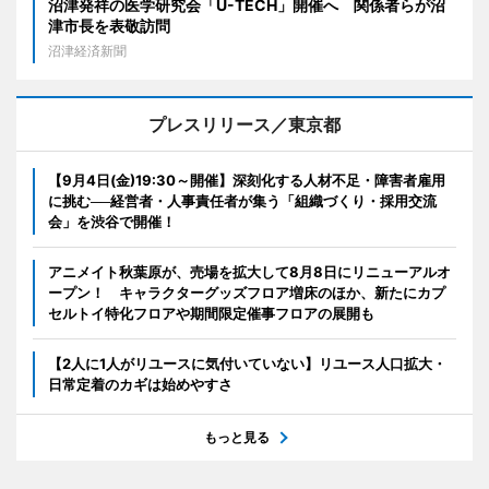
沼津発祥の医学研究会「U-TECH」開催へ 関係者らが沼
津市長を表敬訪問
沼津経済新聞
プレスリリース／東京都
【9月4日(金)19:30～開催】深刻化する人材不足・障害者雇用
に挑む──経営者・人事責任者が集う「組織づくり・採用交流
会」を渋谷で開催！
アニメイト秋葉原が、売場を拡大して8月8日にリニューアルオ
ープン！ キャラクターグッズフロア増床のほか、新たにカプ
セルトイ特化フロアや期間限定催事フロアの展開も
【2人に1人がリユースに気付いていない】リユース人口拡大・
日常定着のカギは始めやすさ
もっと見る