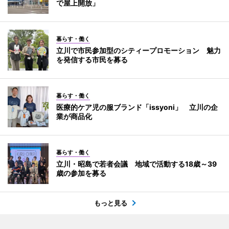
で屋上開放」
暮らす・働く
立川で市民参加型のシティープロモーション 魅力
を発信する市民を募る
暮らす・働く
医療的ケア児の服ブランド「issyoni」 立川の企
業が商品化
暮らす・働く
立川・昭島で若者会議 地域で活動する18歳～39
歳の参加を募る
もっと見る