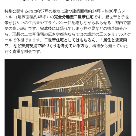
特別公開するのは約57坪の敷地に建つ建築面積約24坪＝約80平方メー
トル （延床面積約46坪）の
完全分離型二世帯住宅
です。親世帯と子世
帯がお互いの生活音やプライバシーに配慮しながら暮らせる、都内で需
要の高い設計です。完成後には隠れてしまう柱や梁などの構造部分か
ら、理想の二世帯住宅の広さや都内ならではの設計の工夫をリアルスケ
ールで体感できます。
二世帯住宅としてはもちろん、「居住と賃貸両
立」 など投資視点で家づくりを考えている方も
、構造から知っていた
だく貴重な機会です。