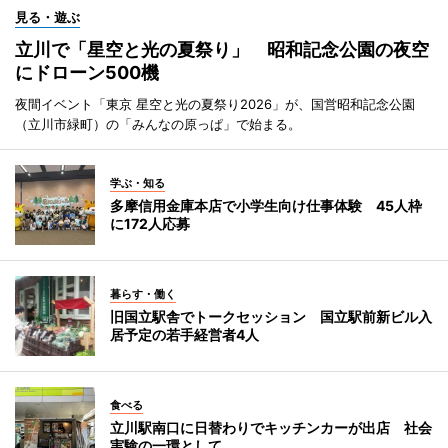
見る・遊ぶ
立川で「星空と光の夏祭り」 昭和記念公園の夜空
にドローン500機
夜間イベント「東京 星空と光の夏祭り2026」が、国営昭和記念公園
（立川市緑町）の「みんなの原っぱ」で始まる。
学ぶ・知る
多摩信用金庫本店で小学生向け仕事体験 45人枠
に172人応募
暮らす・働く
旧国立駅舎でトークセッション 国立駅前新ビル入
居予定の若手経営者4人
食べる
立川駅南口に日替わりでキッチンカーが出店 社会
実験の一環として