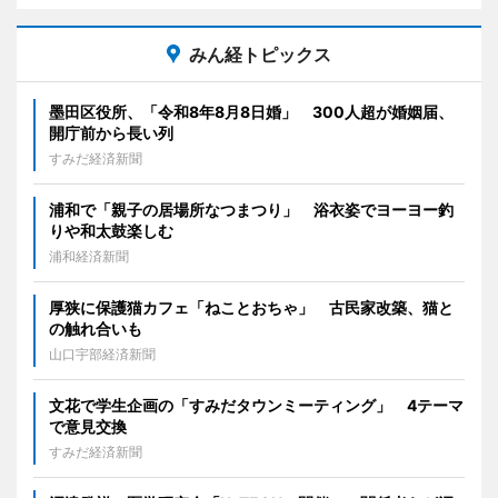
みん経トピックス
墨田区役所、「令和8年8月8日婚」 300人超が婚姻届、
開庁前から長い列
すみだ経済新聞
浦和で「親子の居場所なつまつり」 浴衣姿でヨーヨー釣
りや和太鼓楽しむ
浦和経済新聞
厚狭に保護猫カフェ「ねことおちゃ」 古民家改築、猫と
の触れ合いも
山口宇部経済新聞
文花で学生企画の「すみだタウンミーティング」 4テーマ
で意見交換
すみだ経済新聞