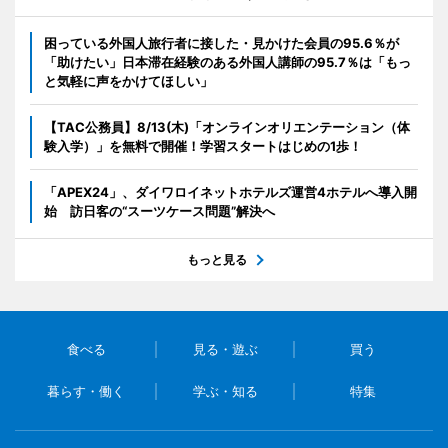
困っている外国人旅行者に接した・見かけた会員の95.6％が
「助けたい」日本滞在経験のある外国人講師の95.7％は「もっ
と気軽に声をかけてほしい」
【TAC公務員】8/13(木)「オンラインオリエンテーション（体
験入学）」を無料で開催！学習スタートはじめの1歩！
「APEX24」、ダイワロイネットホテルズ運営4ホテルへ導入開
始 訪日客の“スーツケース問題”解決へ
もっと見る
食べる
見る・遊ぶ
買う
暮らす・働く
学ぶ・知る
特集