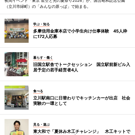
夜間イベント「東京 星空と光の夏祭り2026」が、国営昭和記念公園
（立川市緑町）の「みんなの原っぱ」で始まる。
学ぶ・知る
多摩信用金庫本店で小学生向け仕事体験 45人枠
に172人応募
暮らす・働く
旧国立駅舎でトークセッション 国立駅前新ビル入
居予定の若手経営者4人
食べる
立川駅南口に日替わりでキッチンカーが出店 社会
実験の一環として
見る・遊ぶ
東大和で「夏休み木工チャレンジ」 木工キットで