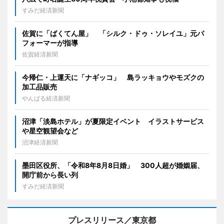
すみだ経済新聞
佐賀に「ばくてん屋」 「シルク・ドゥ・ソレイユ」元パ
フォーマーが指導
佐賀経済新聞
今帰仁・上運天に「ナギッコ」 島ラッキョウやモズクの
加工品販売
やんばる経済新聞
沼津「淡島ホテル」が夏限定イベント イラストサービス
や星空観望会など
沼津経済新聞
墨田区役所、「令和8年8月8日婚」 300人超が婚姻届、
開庁前から長い列
すみだ経済新聞
プレスリリース／東京都