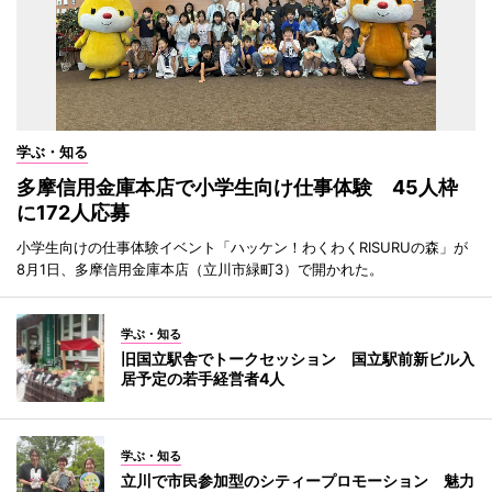
学ぶ・知る
多摩信用金庫本店で小学生向け仕事体験 45人枠
に172人応募
小学生向けの仕事体験イベント「ハッケン！わくわくRISURUの森」が
8月1日、多摩信用金庫本店（立川市緑町3）で開かれた。
学ぶ・知る
旧国立駅舎でトークセッション 国立駅前新ビル入
居予定の若手経営者4人
学ぶ・知る
立川で市民参加型のシティープロモーション 魅力