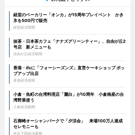
経堂のベーカリー「オンカ」が15周年プレイベント かき
氷を500円で販売
経堂経済新聞
抹茶・日本茶カフェ「ナナズグリーンティー」、自由が丘2
号店 新メニューも
自由が丘経済新聞
香港・ifcに「フォーシーズンズ」直営ケーキショップ ポッ
プアップ出店
香港経済新聞
小倉・魚町の台湾料理店「麗白」が10周年 小倉南産の台
湾野菜使う
小倉経済新聞
石廊崎オーシャンパークで「夕涼会」 来場100万人達成
セレモニーも
伊豆下田経済新聞