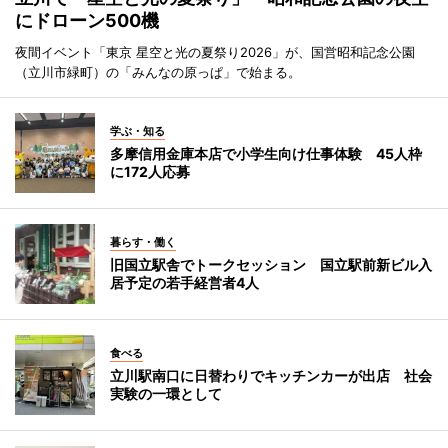
にドローン500機
夜間イベント「東京 星空と光の夏祭り2026」が、国営昭和記念公園
（立川市緑町）の「みんなの原っぱ」で始まる。
学ぶ・知る
多摩信用金庫本店で小学生向け仕事体験 45人枠
に172人応募
暮らす・働く
旧国立駅舎でトークセッション 国立駅前新ビル入
居予定の若手経営者4人
食べる
立川駅南口に日替わりでキッチンカーが出店 社会
実験の一環として