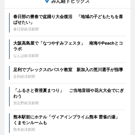
みん経トピックス
春日部の豊春で盆踊り大会復活 「地域の子どもたちを喜
ばせたい」
春日部経済新聞
大阪高島屋で「なつやすみフェスタ」 南海やPeachとコ
ラボ
なんば経済新聞
足利でブレックスのバスケ教室 新加入の荒川選手が指導
足利経済新聞
「ふるさと香澄夏まつり」 ご当地音頭や花火大会でにぎ
わう
習志野経済新聞
熊本駅前にホテル「ヴィアインプライム熊本 雲雀の湯」
くまモンルームも
熊本経済新聞