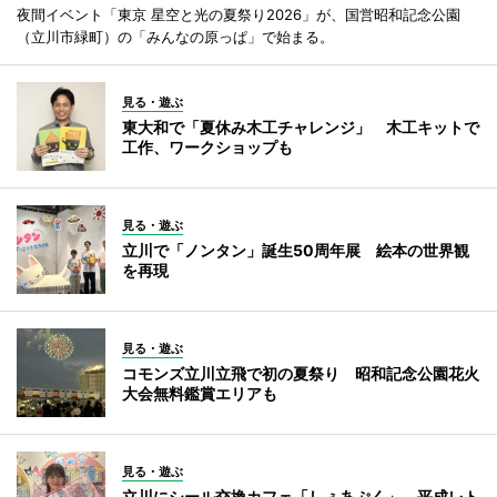
夜間イベント「東京 星空と光の夏祭り2026」が、国営昭和記念公園
（立川市緑町）の「みんなの原っぱ」で始まる。
見る・遊ぶ
東大和で「夏休み木工チャレンジ」 木工キットで
工作、ワークショップも
見る・遊ぶ
立川で「ノンタン」誕生50周年展 絵本の世界観
を再現
見る・遊ぶ
コモンズ立川立飛で初の夏祭り 昭和記念公園花火
大会無料鑑賞エリアも
見る・遊ぶ
立川にシール交換カフェ「しぇあぷく」 平成レト