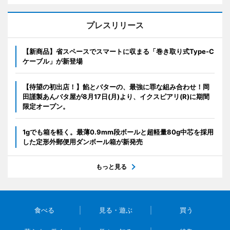
プレスリリース
【新商品】省スペースでスマートに収まる「巻き取り式Type-C
ケーブル」が新登場
【待望の初出店！】餡とバターの、最強に罪な組み合わせ！岡
田謹製あんバタ屋が8月17日(月)より、イクスピアリ(R)に期間
限定オープン。
1gでも箱を軽く。最薄0.9mm段ボールと超軽量80g中芯を採用
した定形外郵便用ダンボール箱が新発売
もっと見る
食べる
見る・遊ぶ
買う