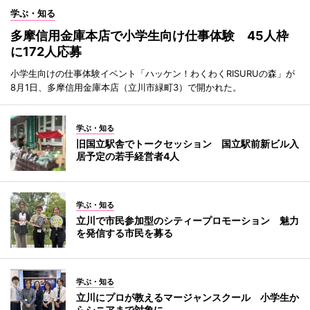
学ぶ・知る
多摩信用金庫本店で小学生向け仕事体験 45人枠
に172人応募
小学生向けの仕事体験イベント「ハッケン！わくわくRISURUの森」が
8月1日、多摩信用金庫本店（立川市緑町3）で開かれた。
学ぶ・知る
旧国立駅舎でトークセッション 国立駅前新ビル入
居予定の若手経営者4人
学ぶ・知る
立川で市民参加型のシティープロモーション 魅力
を発信する市民を募る
学ぶ・知る
立川にプロが教えるマージャンスクール 小学生か
らシニアまで対象に