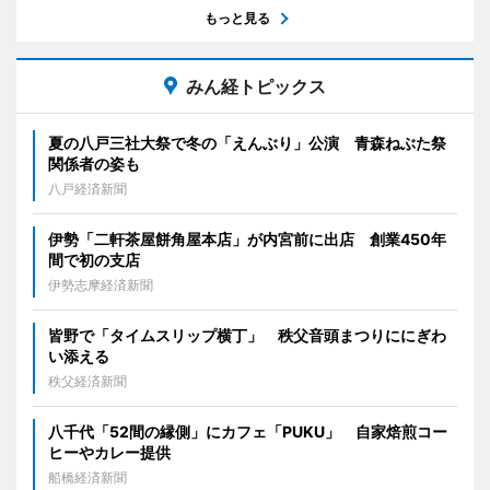
もっと見る
みん経トピックス
夏の八戸三社大祭で冬の「えんぶり」公演 青森ねぶた祭
関係者の姿も
八戸経済新聞
伊勢「二軒茶屋餅角屋本店」が内宮前に出店 創業450年
間で初の支店
伊勢志摩経済新聞
皆野で「タイムスリップ横丁」 秩父音頭まつりににぎわ
い添える
秩父経済新聞
八千代「52間の縁側」にカフェ「PUKU」 自家焙煎コー
ヒーやカレー提供
船橋経済新聞