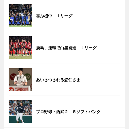
喜ぶ植中 Ｊリーグ
鹿島、逆転で白星発進 Ｊリーグ
あいさつされる悠仁さま
プロ野球・西武２―５ソフトバンク