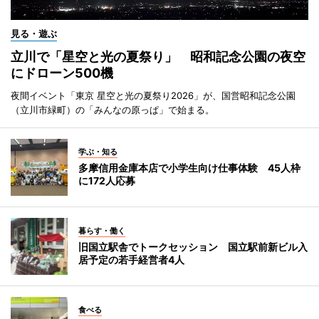
見る・遊ぶ
立川で「星空と光の夏祭り」 昭和記念公園の夜空
にドローン500機
夜間イベント「東京 星空と光の夏祭り2026」が、国営昭和記念公園
（立川市緑町）の「みんなの原っぱ」で始まる。
学ぶ・知る
多摩信用金庫本店で小学生向け仕事体験 45人枠
に172人応募
暮らす・働く
旧国立駅舎でトークセッション 国立駅前新ビル入
居予定の若手経営者4人
食べる