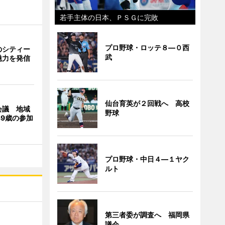
若手主体の日本、ＰＳＧに完敗
プロ野球・ロッテ８―０西
のシティー
武
魅力を発信
仙台育英が２回戦へ 高校
会議 地域
野球
39歳の参加
プロ野球・中日４―１ヤク
ルト
第三者委が調査へ 福岡県
議会