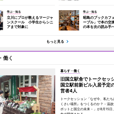
学ぶ・知る
学ぶ・知る
立川にプロが教えるマージャ
昭島のブックカフ
ンスクール 小学生からシニ
ーブル」で本の交
アまで対象に
の本を次の読み手
もっと見る
・働く
暮らす・働く
旧国立駅舎でトークセ
国立駅前新ビル入居予定
営者4人
トークセッション「なぜ今、私たち
くさい場所』をつくるのか？ - 温
ポットと国立の未来 - 」が8月15