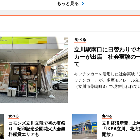
もっと見る
食べる
立川駅南口に日替わりで
カーが出店 社会実験の
て
キッチンカーを活用した社会実験「
ッチンカー」が、多摩モノレール立
（立川市柴崎町3）で現在行われて
食べる
食べる
コモンズ立川立飛で初の夏祭
立川経済新聞、上半
り 昭和記念公園花火大会無
「IKEA立川、花
料鑑賞エリアも
開放」