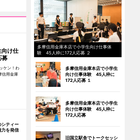
多摩信用金庫本店で小学生向け仕事体
生向け仕
験 45人枠に172人応募 ２
応募
ッケン！わ
多摩信用金庫本店で小学生
多摩信用金庫
向け仕事体験 45人枠に
172人応募 １
多摩信用金庫本店で小学生
向け仕事体験 45人枠に
172人応募
のシティー
魅力を発信
旧国立駅舎でトークセッシ