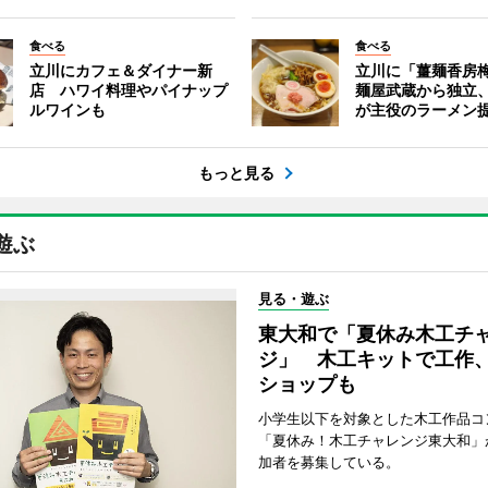
食べる
食べる
立川にカフェ＆ダイナー新
立川に「薑麺香房
店 ハワイ料理やパイナップ
麺屋武蔵から独立
ルワインも
が主役のラーメン
もっと見る
遊ぶ
見る・遊ぶ
東大和で「夏休み木工チ
ジ」 木工キットで工作
ショップも
小学生以下を対象とした木工作品コ
「夏休み！木工チャレンジ東大和」
加者を募集している。