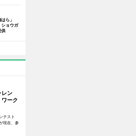
梅はら」
、ショウガ
提供
ャレン
、ワーク
ンテスト
が現在、参