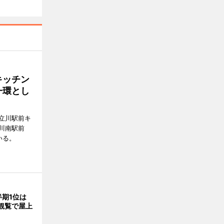
キッチン
一環とし
立川駅前キ
川南駅前
いる。
期1位は
火観覧で屋上