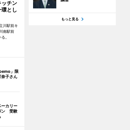
キッチン
一環とし
もっと見る
立川駅前キ
川南駅前
いる。
oemo」限
可奈子さん
ベーカリー
パン 受験
も