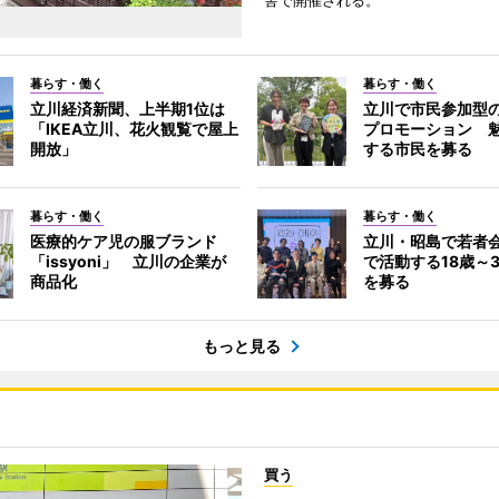
舎で開催される。
暮らす・働く
暮らす・働く
立川経済新聞、上半期1位は
立川で市民参加型
「IKEA立川、花火観覧で屋上
プロモーション 
開放」
する市民を募る
暮らす・働く
暮らす・働く
医療的ケア児の服ブランド
立川・昭島で若者
「issyoni」 立川の企業が
で活動する18歳～
商品化
を募る
もっと見る
買う