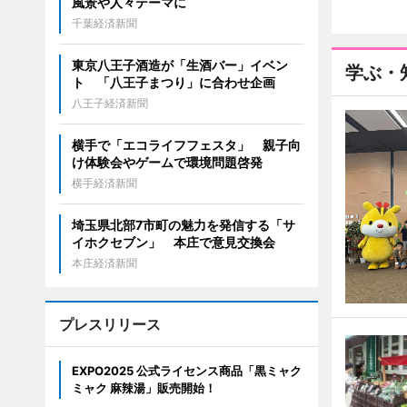
風景や人々テーマに
千葉経済新聞
東京八王子酒造が「生酒バー」イベン
学ぶ・
ト 「八王子まつり」に合わせ企画
八王子経済新聞
横手で「エコライフフェスタ」 親子向
け体験会やゲームで環境問題啓発
横手経済新聞
埼玉県北部7市町の魅力を発信する「サ
イホクセブン」 本庄で意見交換会
本庄経済新聞
プレスリリース
EXPO2025 公式ライセンス商品「黒ミャク
ミャク 麻辣湯」販売開始！