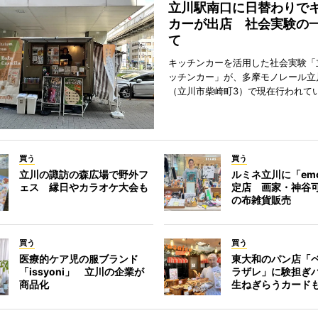
立川駅南口に日替わりで
カーが出店 社会実験の
て
キッチンカーを活用した社会実験「
ッチンカー」が、多摩モノレール立
（立川市柴崎町3）で現在行われて
買う
買う
立川の諏訪の森広場で野外フ
ルミネ立川に「em
ェス 縁日やカラオケ大会も
定店 画家・神谷
の布雑貨販売
買う
買う
医療的ケア児の服ブランド
東大和のパン店「
「issyoni」 立川の企業が
ラザレ」に験担ぎ
商品化
生ねぎらうカード