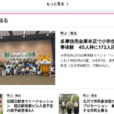
もっと見る
知る
学ぶ・知る
多摩信用金庫本店で小学
事体験 45人枠に172人
小学生向けの仕事体験イベント「ハ
くわくRISURUの森」が8月1日、
本店（立川市緑町3）で開かれた。
学ぶ・知る
学ぶ・知る
旧国立駅舎でトークセッショ
立川で市民参加型
ン 国立駅前新ビル入居予定
プロモーション 
の若手経営者4人
する市民を募る