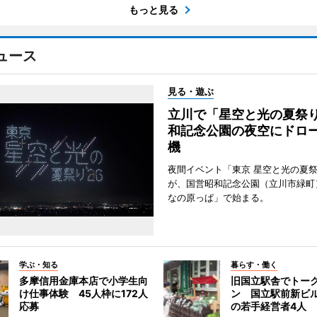
もっと見る
ュース
見る・遊ぶ
立川で「星空と光の夏祭
和記念公園の夜空にドロー
機
夜間イベント「東京 星空と光の夏祭り
が、国営昭和記念公園（立川市緑町
なの原っぱ」で始まる。
学ぶ・知る
暮らす・働く
多摩信用金庫本店で小学生向
旧国立駅舎でトー
け仕事体験 45人枠に172人
ン 国立駅前新ビ
応募
の若手経営者4人