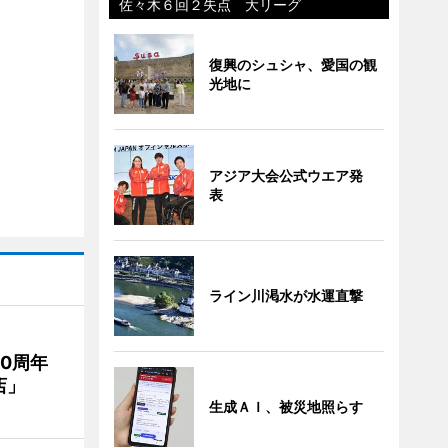
佐々木６回２失点 大リーグ
復興のシュシャ、愛国の観
光地に
アジア大会公式ウエア発
表
ライン川渇水が水運直撃
20周年
店」
生成ＡＩ、被災地照らす