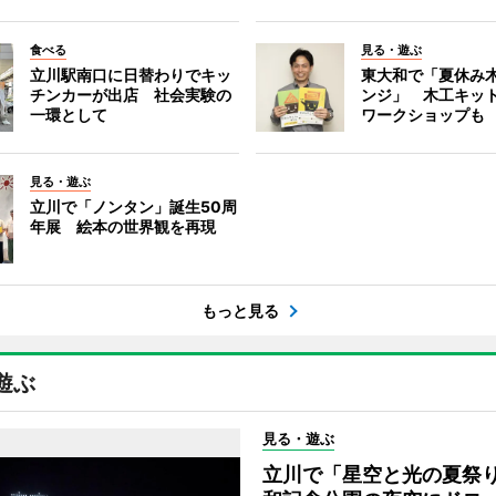
食べる
見る・遊ぶ
立川駅南口に日替わりでキッ
東大和で「夏休み
チンカーが出店 社会実験の
ンジ」 木工キッ
一環として
ワークショップも
見る・遊ぶ
立川で「ノンタン」誕生50周
年展 絵本の世界観を再現
もっと見る
遊ぶ
見る・遊ぶ
立川で「星空と光の夏祭