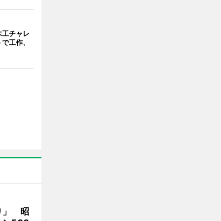
木工チャレ
トで工作、
り」 昭