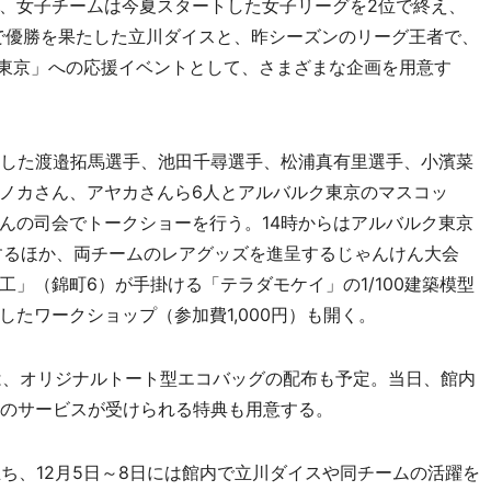
、女子チームは今夏スタートした女子リーグを2位で終え、
GAMES」で優勝を果たした立川ダイスと、昨シーズンのリーグ王者で、
ルク東京」への応援イベントとして、さまざまな企画を用意す
した渡邉拓馬選手、池田千尋選手、松浦真有里選手、小濱菜
ノカさん、アヤカさんら6人とアルバルク東京のマスコッ
んの司会でトークショーを行う。14時からはアルバルク東京
するほか、両チームのレアグッズを進呈するじゃんけん大会
」（錦町6）が手掛ける「テラダモケイ」の1/100建築模型
たワークショップ（参加費1,000円）も開く。
は、オリジナルトート型エコバッグの配布も予定。当日、館内
どのサービスが受けられる特典も用意する。
ち、12月5日～8日には館内で立川ダイスや同チームの活躍を