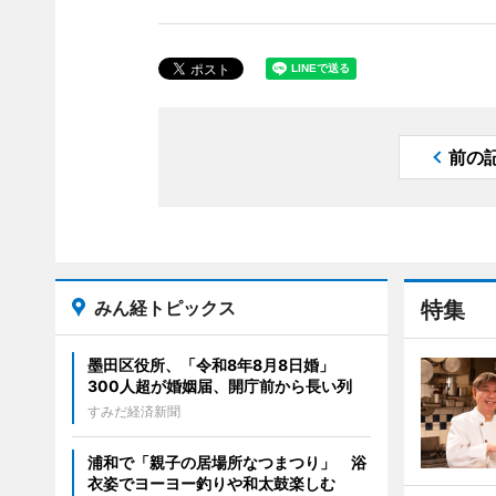
前の
みん経トピックス
特集
墨田区役所、「令和8年8月8日婚」
300人超が婚姻届、開庁前から長い列
すみだ経済新聞
浦和で「親子の居場所なつまつり」 浴
衣姿でヨーヨー釣りや和太鼓楽しむ