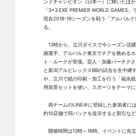
ンドチャンピオン（日本一）に輝いたほか
「3×3.EXE PREMIER WORLD 
現在2018-19シーズンを戦う「アルバ
る。
13時から、立川ダイスで今シーズン活躍
摘選手、アルバルク東京でチアを務めるホ
ト・ルークが登場。芸人・加藤パーチクさ
と新潟アルビレックスBBの試合を生中継
や、立川で紙の印刷・加工を行う「福永紙工
用添景セットを使い、スポーツをテーマにし
両チームのLINE＠に登録した参加者に
約10店舗で同バックを提示すると割引な
開催時間は13時～16時。イベントに先立