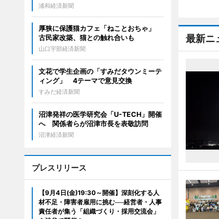
浦和経済新聞
厚狭に保護猫カフェ「ねことおちゃ」
最新ニ
古民家改築、猫との触れ合いも
山口宇部経済新聞
文花で学生企画の「すみだタウンミーテ
ィング」 4テーマで意見交換
すみだ経済新聞
沼津発祥の医学研究会「U-TECH」開催
へ 関係者らが沼津市長を表敬訪問
沼津経済新聞
プレスリリース
【9月4日(金)19:30～開催】深刻化する人
材不足・障害者雇用に挑む──経営者・人事
責任者が集う「組織づくり・採用交流会」