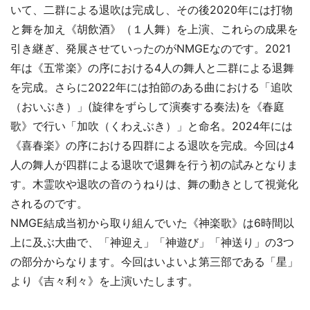
いて、二群による退吹は完成し、その後2020年には打物
と舞を加え《胡飲酒》（１人舞）を上演、これらの成果を
引き継ぎ、発展させていったのがNMGEなのです。2021
年は《五常楽》の序における4人の舞人と二群による退舞
を完成。さらに2022年には拍節のある曲における「追吹
（おいぶき）」(旋律をずらして演奏する奏法)を《春庭
歌》で行い「加吹（くわえぶき）」と命名。2024年には
《喜春楽》の序における四群による退吹を完成。今回は4
人の舞人が四群による退吹で退舞を行う初の試みとなりま
す。木霊吹や退吹の音のうねりは、舞の動きとして視覚化
されるのです。
NMGE結成当初から取り組んでいた《神楽歌》は6時間以
上に及ぶ大曲で、「神迎え」「神遊び」「神送り」の3つ
の部分からなります。今回はいよいよ第三部である「星」
より《吉々利々》を上演いたします。