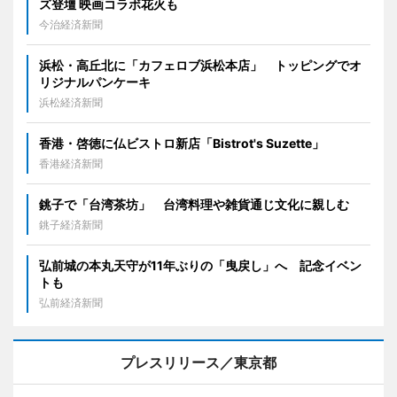
ズ登壇 映画コラボ花火も
今治経済新聞
浜松・高丘北に「カフェロブ浜松本店」 トッピングでオ
リジナルパンケーキ
浜松経済新聞
香港・啓徳に仏ビストロ新店「Bistrot's Suzette」
香港経済新聞
銚子で「台湾茶坊」 台湾料理や雑貨通じ文化に親しむ
銚子経済新聞
弘前城の本丸天守が11年ぶりの「曳戻し」へ 記念イベン
トも
弘前経済新聞
プレスリリース／東京都