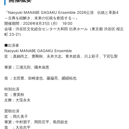
『Naoyuki MANABE GAGAKU Ensemble 2026公演 伝統と革新4
～古典を紐解き、未来の伝統を創造する～』
開催期間：2026年8月31日 (月) 19:00
会場：渋谷区文化総合センター大和田 伝承ホール（東京都 渋谷区 桜丘
町 23-21）
■出演者
Naoyuki MANABE GAGAKU Ensemble
笙 ；真鍋尚之、豊剛秋、永井大志、青木総喜、川上彩子、下宮弘聖
篳篥；三浦元則、國本淑恵
笛 ；太田豊、岩崎達也、藤脇亮、纐纈拓也
特別出演
笙 ；豊英秋
左舞；大窪永夫
賛助出演
笙 ；岡久美子
篳篥；中村朋子、岡田庄平、島田皓史
笛 ；大谷忠平