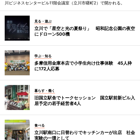
川ビジネスセンタービル11階会議室（立川市曙町2）で開かれる。
見る・遊ぶ
立川で「星空と光の夏祭り」 昭和記念公園の夜空
にドローン500機
学ぶ・知る
多摩信用金庫本店で小学生向け仕事体験 45人枠
に172人応募
暮らす・働く
旧国立駅舎でトークセッション 国立駅前新ビル入
居予定の若手経営者4人
食べる
立川駅南口に日替わりでキッチンカーが出店 社会
実験の一環として