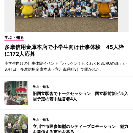
学ぶ・知る
多摩信用金庫本店で小学生向け仕事体験 45人枠
に172人応募
小学生向けの仕事体験イベント「ハッケン！わくわくRISURUの森」が
8月1日、多摩信用金庫本店（立川市緑町3）で開かれた。
学ぶ・知る
旧国立駅舎でトークセッション 国立駅前新ビル入
居予定の若手経営者4人
学ぶ・知る
立川で市民参加型のシティープロモーション 魅力
を発信する市民を募る