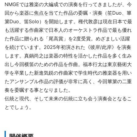
NMGEでは雅楽の大編成での演奏を行ってきましたが、今
回から楽器に焦点を当てた作品の委嘱・演奏（笙Duo、篳
篥Duo、笛Solo）を開始します。権代敦彦は現在日本で最
も活躍する作曲家で日本人のオーケストラ作品で最も優れ
た作品に贈られる「尾高賞」を2度受賞。めざましい活躍
を続けています。2025年初演された《彼岸/此岸》を演奏
します。真鍋尚之は楽器の特性を活かした作品を多く生み
出し今回横笛のための作品を作曲。福本行太は東京藝術大
学を卒業した新進気鋭の作曲家で学生時代の雅楽器を用い
たアンサンブル作品の評価が非常に高く、今回篳篥の二重
奏を委嘱する事となりました。
伝統と現代、そして未来の伝統に立ち会う演奏会となるこ
とでしょう。
開催概要