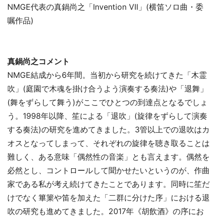
NMGE代表の真鍋尚之「Invention VII」(横笛ソロ曲・委
嘱作品)
真鍋尚之コメント
NMGE結成から6年間。当初から研究を続けてきた「木霊
吹」(庭園で木魂を掛け合うよう演奏する奏法)や「退舞」
(舞をずらして舞う)がここでひとつの到達点となるでしょ
う。1998年以降、笙による「退吹」(旋律をずらして演奏
する奏法)の研究を進めてきました。3管以上での退吹はカ
オスとなってしまって、それぞれの旋律を聴き取ることは
難しく、ある意味「偶然性の音楽」とも言えます。偶然を
必然とし、コントロールして聞かせたいというのが、作曲
家である私が考え続けてきたことであります。同時に笙だ
けでなく篳篥や笛を加えた「二群に分けた序」における退
吹の研究も進めてきました。2017年《胡飲酒》の序にお