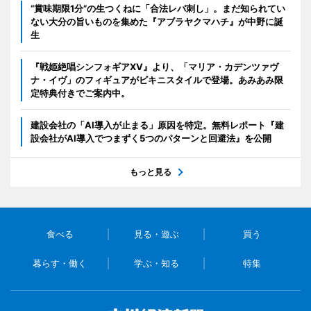
“賞味期限1分”の生つくねに「合法レバ刺し」。まだ知られてい
ない大分の旨いものを集めた『アブラヤクマハチ』が中野に誕
生
『戦姫絶唱シンフォギアXV』より、「マリア・カデンツァヴ
ナ・イヴ」のフィギュアがビキニスタイルで登場。あみあみ限
定特典付きでご案内中。
建設会社の「AI導入が止まる」原因を特定。無料レポート『建
設会社がAI導入でつまずく5つのパターンと回避法』を公開
もっと見る
食べる
見る・遊ぶ
買う
暮らす・働く
学ぶ・知る
特集