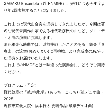
GAGAKU Ensemble（以下NMGE）。好評につき今年度よ
り年2回実施することになりました。
これまでは現代曲合奏を演奏してきたましたが、今回は著
名な現代音楽作曲家である権代敦彦氏の曲など、ソロ・デ
ュオ曲の演奏に挑戦します。
また雅楽伝統曲では、以前挑戦したことのある、舞楽「喜
春楽」の退舞(おめりまい)に再挑戦。より完成度のあがっ
た演奏をお届けいたします。
これまでのNMGEとは一味違った演奏会に、どうぞご期待
ください。
プログラム（予定）
権代敦彦の「彼岸/此岸」(あっち・こっち) (笙デュオ曲・
2025)
現役東京藝大院生福本行太 委嘱作品(篳篥デュオ曲)