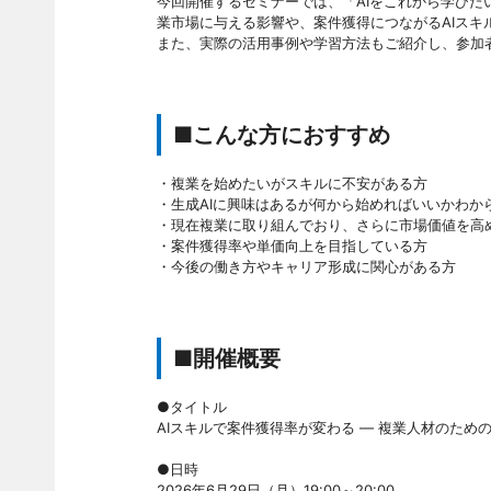
今回開催するセミナーでは、「AIをこれから学びた
業市場に与える影響や、案件獲得につながるAIス
また、実際の活用事例や学習方法もご紹介し、参加者
■こんな方におすすめ
・複業を始めたいがスキルに不安がある方
・生成AIに興味はあるが何から始めればいいかわか
・現在複業に取り組んでおり、さらに市場価値を高
・案件獲得率や単価向上を目指している方
・今後の働き方やキャリア形成に関心がある方
■開催概要
●タイトル
AIスキルで案件獲得率が変わる ― 複業人材のための
●日時
2026年6月29日（月）19:00～20:00