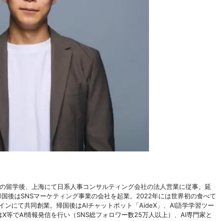
年間の留学後、上海にて日系人事コンサルティング会社の法人営業に従事。延
国後はSNSマーケティング事業の会社を起業。2022年には世界初の食べて
e」をスペインにて共同創業。帰国後はAIチャットボット「AideX」、AI語学学習ツー
X等でAI情報発信を行い（SNS総フォロワー数25万人以上）、AI専門家と