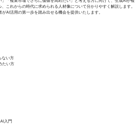
い」「複業市場でさらに価値を高めたい」と考える方に向けて、生成AIが複
キル、これからの時代に求められる人材像について分かりやすく解説します。
がAI活用の第一歩を踏み出せる機会を提供いたします。
らない方
めたい方
AI入門