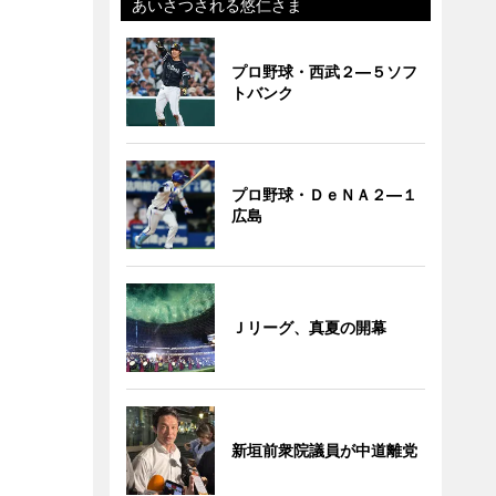
あいさつされる悠仁さま
プロ野球・西武２―５ソフ
トバンク
プロ野球・ＤｅＮＡ２―１
広島
Ｊリーグ、真夏の開幕
新垣前衆院議員が中道離党