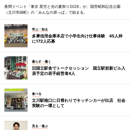
夜間イベント「東京 星空と光の夏祭り2026」が、国営昭和記念公園
（立川市緑町）の「みんなの原っぱ」で始まる。
学ぶ・知る
多摩信用金庫本店で小学生向け仕事体験 45人枠
に172人応募
暮らす・働く
旧国立駅舎でトークセッション 国立駅前新ビル入
居予定の若手経営者4人
食べる
立川駅南口に日替わりでキッチンカーが出店 社会
実験の一環として
見る・遊ぶ