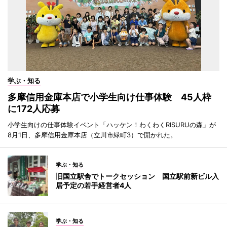
学ぶ・知る
多摩信用金庫本店で小学生向け仕事体験 45人枠
に172人応募
小学生向けの仕事体験イベント「ハッケン！わくわくRISURUの森」が
8月1日、多摩信用金庫本店（立川市緑町3）で開かれた。
学ぶ・知る
旧国立駅舎でトークセッション 国立駅前新ビル入
居予定の若手経営者4人
学ぶ・知る