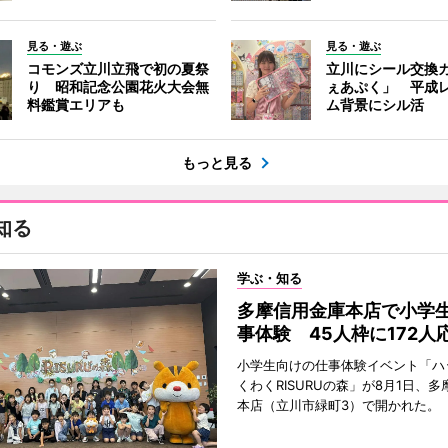
見る・遊ぶ
見る・遊ぶ
コモンズ立川立飛で初の夏祭
立川にシール交換
り 昭和記念公園花火大会無
ぇあぷく」 平成
料鑑賞エリアも
ム背景にシル活
もっと見る
知る
学ぶ・知る
多摩信用金庫本店で小学
事体験 45人枠に172人
小学生向けの仕事体験イベント「ハ
くわくRISURUの森」が8月1日、
本店（立川市緑町3）で開かれた。