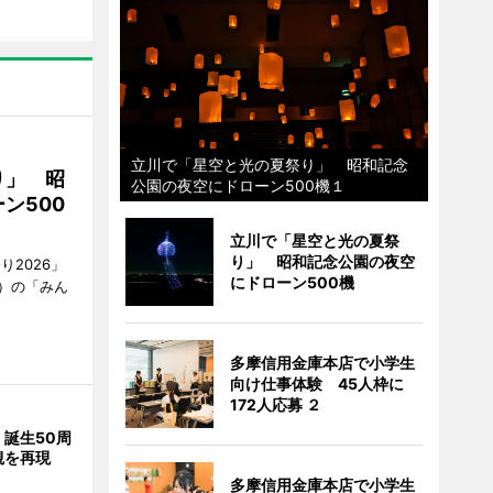
立川で「星空と光の夏祭り」 昭和記念
り」 昭
公園の夜空にドローン500機１
ン500
立川で「星空と光の夏祭
り」 昭和記念公園の夜空
2026」
にドローン500機
）の「みん
多摩信用金庫本店で小学生
向け仕事体験 45人枠に
172人応募 ２
誕生50周
観を再現
多摩信用金庫本店で小学生