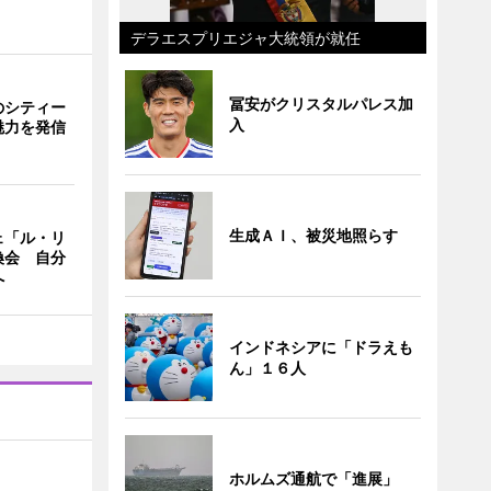
デラエスプリエジャ大統領が就任
冨安がクリスタルパレス加
のシティー
入
魅力を発信
生成ＡＩ、被災地照らす
ェ「ル・リ
換会 自分
へ
インドネシアに「ドラえも
ん」１６人
ホルムズ通航で「進展」