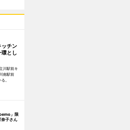
キッチン
一環とし
立川駅前キ
川南駅前
いる。
oemo」限
可奈子さん