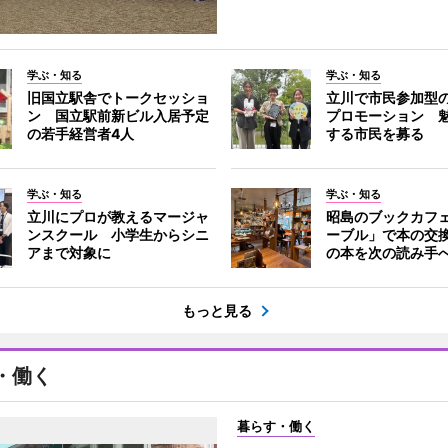
学ぶ・知る
学ぶ・知る
旧国立駅舎でトークセッショ
立川で市民参加型
ン 国立駅前新ビル入居予定
プロモーション 
の若手経営者4人
する市民を募る
学ぶ・知る
学ぶ・知る
立川にプロが教えるマージャ
昭島のブックカフ
ンスクール 小学生からシニ
ーブル」で本の交
アまで対象に
の本を次の読み手
もっと見る
・働く
暮らす・働く