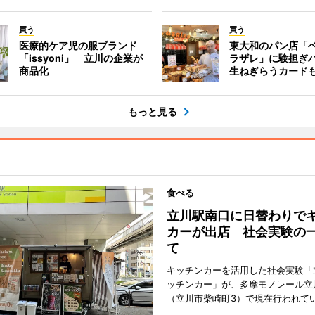
買う
買う
医療的ケア児の服ブランド
東大和のパン店「
「issyoni」 立川の企業が
ラザレ」に験担ぎ
商品化
生ねぎらうカード
もっと見る
食べる
立川駅南口に日替わりで
カーが出店 社会実験の
て
キッチンカーを活用した社会実験「
ッチンカー」が、多摩モノレール立
（立川市柴崎町3）で現在行われて