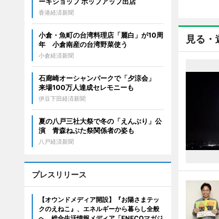
ーキショップ ポップアップ出店
香港経済新聞
小倉・魚町の台湾料理店「麗白」が10周
見る・
年 小倉南産の台湾野菜使う
小倉経済新聞
石廊崎オーシャンパークで「夕涼会」
来場100万人達成セレモニーも
伊豆下田経済新聞
夏の八戸三社大祭で冬の「えんぶり」公
演 青森ねぶた祭関係者の姿も
八戸経済新聞
プレスリリース
【オウンドメディア開設】『お陽さまテッ
クのえねこ』、エネルギーから暮らし全般
へ。総合生活情報メディア「ENECOマガジ