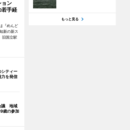
ッション
の若手経
もっと見る
は『めんど
故知新の新ス
日、旧国立駅
のシティー
魅力を発信
会議 地域
39歳の参加