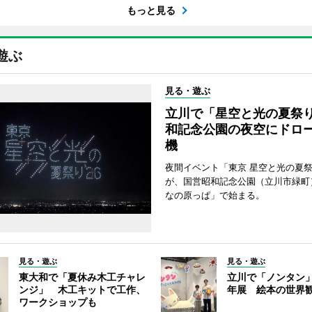
もっと見る
遊ぶ
見る・遊ぶ
立川で「星空と光の夏祭
和記念公園の夜空にドロー
機
夜間イベント「東京 星空と光の夏祭り
が、国営昭和記念公園（立川市緑町
なの原っぱ」で始まる。
見る・遊ぶ
見る・遊ぶ
東大和で「夏休み木工チャレ
立川で「ノンタン」
ンジ」 木工キットで工作、
年展 絵本の世界
ワークショップも