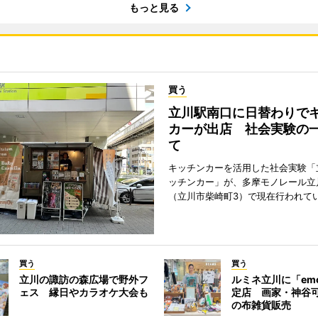
もっと見る
買う
立川駅南口に日替わりで
カーが出店 社会実験の
て
キッチンカーを活用した社会実験「
ッチンカー」が、多摩モノレール立
（立川市柴崎町3）で現在行われて
買う
買う
立川の諏訪の森広場で野外フ
ルミネ立川に「em
ェス 縁日やカラオケ大会も
定店 画家・神谷
の布雑貨販売