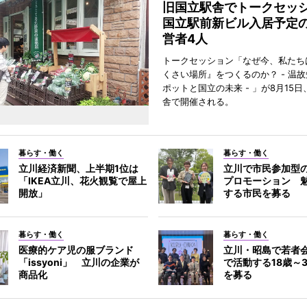
旧国立駅舎でトークセ
国立駅前新ビル入居予定
営者4人
トークセッション「なぜ今、私たち
くさい場所』をつくるのか？ - 温
ポットと国立の未来 - 」が8月15
舎で開催される。
暮らす・働く
暮らす・働く
立川経済新聞、上半期1位は
立川で市民参加型
「IKEA立川、花火観覧で屋上
プロモーション 
開放」
する市民を募る
暮らす・働く
暮らす・働く
医療的ケア児の服ブランド
立川・昭島で若者
「issyoni」 立川の企業が
で活動する18歳～
商品化
を募る