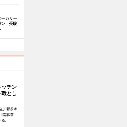
ベーカリー
パン 受験
も
キッチン
一環とし
立川駅前キ
川南駅前
いる。