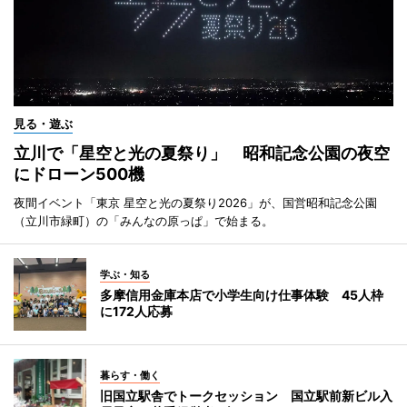
見る・遊ぶ
立川で「星空と光の夏祭り」 昭和記念公園の夜空
にドローン500機
夜間イベント「東京 星空と光の夏祭り2026」が、国営昭和記念公園
（立川市緑町）の「みんなの原っぱ」で始まる。
学ぶ・知る
多摩信用金庫本店で小学生向け仕事体験 45人枠
に172人応募
暮らす・働く
旧国立駅舎でトークセッション 国立駅前新ビル入