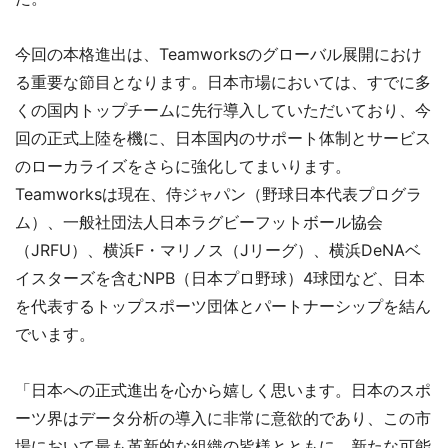
今回の本格進出は、Teamworksのグローバル展開におけ
る重要な節目となります。日本市場においては、すでに多
くの国内トップチームに先行導入していただいており、今
回の正式上陸を機に、日本国内のサポート体制とサービス
のローカライズをさらに強化してまいります。
Teamworksは現在、侍ジャパン（野球日本代表プログラ
ム）、一般社団法人日本ラグビーフットボール協会
（JRFU）、横浜F・マリノス（Jリーグ）、横浜DeNAベ
イスターズを含むNPB（日本プロ野球）4球団など、日本
を代表するトップスポーツ団体とパートナーシップを結ん
でいます。
「日本への正式進出を心から嬉しく思います。日本のスポ
ーツ界はデータ分析の導入に非常に意欲的であり、この市
場において最も革新的な組織の皆様とともに、新たな可能