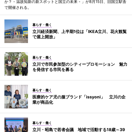
か？ - 温故知新の新スポットと国立の未来 - 」が8月15日、旧国立駅舎
で開催される。
暮らす・働く
立川経済新聞、上半期1位は「IKEA立川、花火観覧
で屋上開放」
暮らす・働く
立川で市民参加型のシティープロモーション 魅力
を発信する市民を募る
暮らす・働く
医療的ケア児の服ブランド「issyoni」 立川の企
業が商品化
暮らす・働く
立川・昭島で若者会議 地域で活動する18歳～39