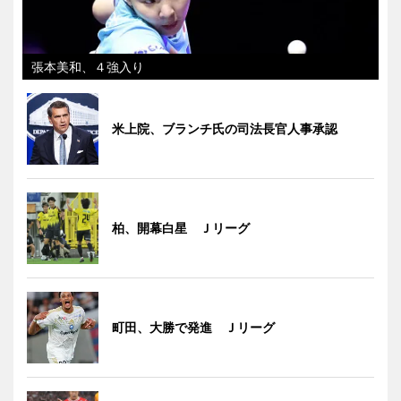
張本美和、４強入り
米上院、ブランチ氏の司法長官人事承認
柏、開幕白星 Ｊリーグ
町田、大勝で発進 Ｊリーグ