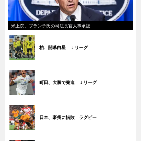
米上院、ブランチ氏の司法長官人事承認
柏、開幕白星 Ｊリーグ
町田、大勝で発進 Ｊリーグ
日本、豪州に惜敗 ラグビー