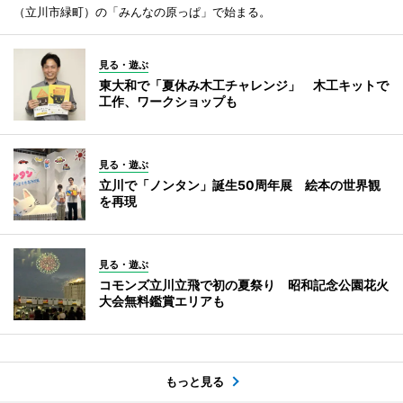
（立川市緑町）の「みんなの原っぱ」で始まる。
見る・遊ぶ
東大和で「夏休み木工チャレンジ」 木工キットで
工作、ワークショップも
見る・遊ぶ
立川で「ノンタン」誕生50周年展 絵本の世界観
を再現
見る・遊ぶ
コモンズ立川立飛で初の夏祭り 昭和記念公園花火
大会無料鑑賞エリアも
もっと見る