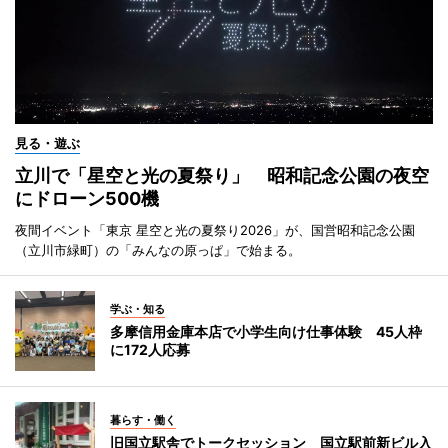
見る・遊ぶ
立川で「星空と光の夏祭り」 昭和記念公園の夜空
にドローン500機
夜間イベント「東京 星空と光の夏祭り2026」が、国営昭和記念公園
（立川市緑町）の「みんなの原っぱ」で始まる。
学ぶ・知る
多摩信用金庫本店で小学生向け仕事体験 45人枠
に172人応募
暮らす・働く
旧国立駅舎でトークセッション 国立駅前新ビル入