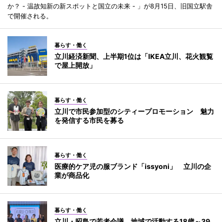
か？ - 温故知新の新スポットと国立の未来 - 」が8月15日、旧国立駅舎
で開催される。
暮らす・働く
立川経済新聞、上半期1位は「IKEA立川、花火観覧
で屋上開放」
暮らす・働く
立川で市民参加型のシティープロモーション 魅力
を発信する市民を募る
暮らす・働く
医療的ケア児の服ブランド「issyoni」 立川の企
業が商品化
暮らす・働く
立川・昭島で若者会議 地域で活動する18歳～39