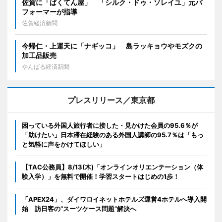
佐賀に「ばくてん屋」 「シルク・ドゥ・ソレイユ」元パ
フォーマーが指導
佐賀経済新聞
今帰仁・上運天に「ナギッコ」 島ラッキョウやモズクの
加工品販売
やんばる経済新聞
プレスリリース／東京都
困っている外国人旅行者に接した・見かけた会員の95.6％が
「助けたい」日本滞在経験のある外国人講師の95.7％は「もっ
と気軽に声をかけてほしい」
【TAC公務員】8/13(木)「オンラインオリエンテーション（体
験入学）」を無料で開催！学習スタートはじめの1歩！
「APEX24」、ダイワロイネットホテルズ運営4ホテルへ導入開
始 訪日客の“スーツケース問題”解決へ