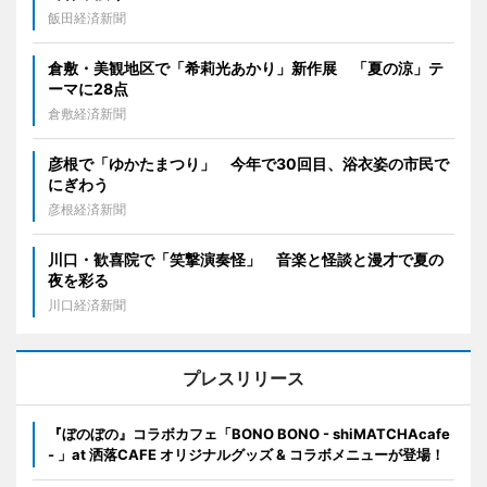
飯田経済新聞
倉敷・美観地区で「希莉光あかり」新作展 「夏の涼」テ
ーマに28点
倉敷経済新聞
彦根で「ゆかたまつり」 今年で30回目、浴衣姿の市民で
にぎわう
彦根経済新聞
川口・歓喜院で「笑撃演奏怪」 音楽と怪談と漫才で夏の
夜を彩る
川口経済新聞
プレスリリース
『ぼのぼの』コラボカフェ「BONO BONO - shiMATCHAcafe
- 」at 洒落CAFE オリジナルグッズ & コラボメニューが登場！