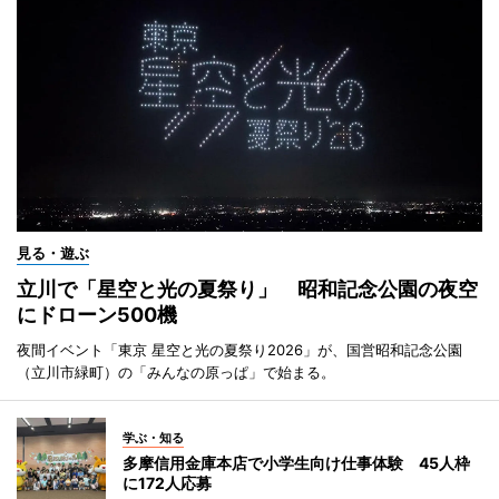
見る・遊ぶ
立川で「星空と光の夏祭り」 昭和記念公園の夜空
にドローン500機
夜間イベント「東京 星空と光の夏祭り2026」が、国営昭和記念公園
（立川市緑町）の「みんなの原っぱ」で始まる。
学ぶ・知る
多摩信用金庫本店で小学生向け仕事体験 45人枠
に172人応募