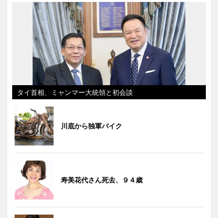
タイ首相、ミャンマー大統領と初会談
川底から独軍バイク
寿美花代さん死去、９４歳