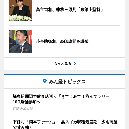
高市首相、非核三原則「政策上堅持」
小泉防衛相、豪印訪問を調整
もっと見る
みん経トピックス
福島駅周辺で飲食店巡り「きて！みて！呑んでラリー」
100店舗参加へ
福島経済新聞
下條村「岡本ファーム」、黒スイカ収穫最盛期 少雨高温
で甘み強く