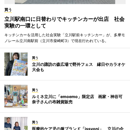
買う
立川駅南口に日替わりでキッチンカーが出店 社会
実験の一環として
キッチンカーを活用した社会実験「立川駅前キッチンカー」が、多摩モ
ノレール立川南駅前（立川市柴崎町3）で現在行われている。
買う
立川の諏訪の森広場で野外フェス 縁日やカラオケ
大会も
買う
ルミネ立川に「emoemo」限定店 画家・神谷可
奈子さんの布雑貨販売
買う
医療的ケア児の服ブランド「issyoni」 立川の企