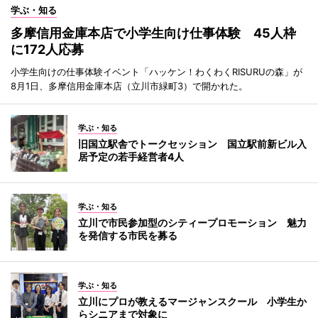
学ぶ・知る
多摩信用金庫本店で小学生向け仕事体験 45人枠
に172人応募
小学生向けの仕事体験イベント「ハッケン！わくわくRISURUの森」が
8月1日、多摩信用金庫本店（立川市緑町3）で開かれた。
学ぶ・知る
旧国立駅舎でトークセッション 国立駅前新ビル入
居予定の若手経営者4人
学ぶ・知る
立川で市民参加型のシティープロモーション 魅力
を発信する市民を募る
学ぶ・知る
立川にプロが教えるマージャンスクール 小学生か
らシニアまで対象に