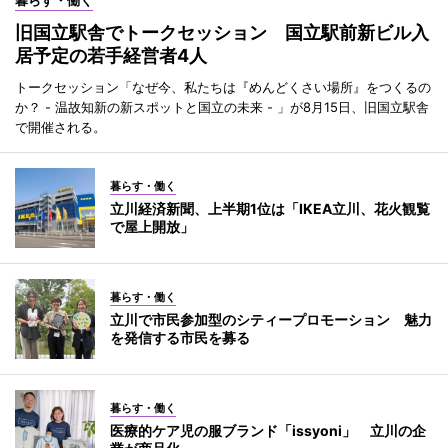
旧国立駅舎でトークセッション 国立駅前新ビル入
居予定の若手経営者4人
トークセッション「なぜ今、私たちは『めんどくさい場所』をつくるの
か？ - 温故知新の新スポットと国立の未来 - 」が8月15日、旧国立駅舎
で開催される。
暮らす・働く
立川経済新聞、上半期1位は「IKEA立川、花火観覧
で屋上開放」
暮らす・働く
立川で市民参加型のシティープロモーション 魅力
を発信する市民を募る
暮らす・働く
医療的ケア児の服ブランド「issyoni」 立川の企