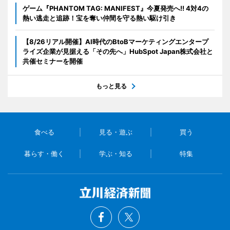
ゲーム『PHANTOM TAG: MANIFEST』今夏発売へ!! 4対4の
熱い逃走と追跡！宝を奪い仲間を守る熱い駆け引き
【8/26リアル開催】AI時代のBtoBマーケティングエンタープ
ライズ企業が見据える「その先へ」HubSpot Japan株式会社と
共催セミナーを開催
もっと見る
食べる
見る・遊ぶ
買う
暮らす・働く
学ぶ・知る
特集