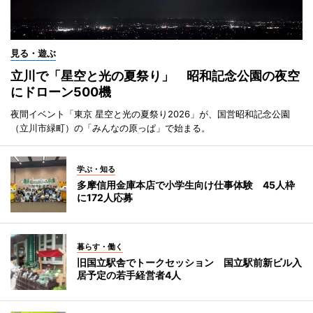
見る・遊ぶ
立川で「星空と光の夏祭り」 昭和記念公園の夜空
にドローン500機
夜間イベント「東京 星空と光の夏祭り2026」が、国営昭和記念公園
（立川市緑町）の「みんなの原っぱ」で始まる。
学ぶ・知る
多摩信用金庫本店で小学生向け仕事体験 45人枠
に172人応募
暮らす・働く
旧国立駅舎でトークセッション 国立駅前新ビル入
居予定の若手経営者4人