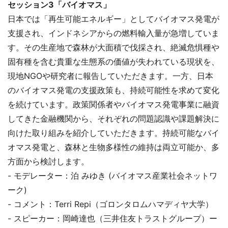
セッション3「バイオマス」
日本では「再生可能エネルギー」としてバイオマス発電が
支援され、インドネシアからの燃料輸入量が急増していま
す。その生産地で森林が大面積で伐採され、絶滅危惧種や
固有種を含む貴重な生態系の価値が失われている現状を、
現地NGOや研究者に報告していただきます。一方、日本
のバイオマス発電の支援政策も、持続可能性を求めて変化
を続けています。政策関係者やバイオマス発電事業に融資
してきた金融機関から、それぞれの問題認識や課題解決に
向けた取り組みを紹介していただきます。持続可能なバイ
オマス発電と、森林と生物多様性の維持は両立可能か、多
方面から検討します。
- モデレーター：泊 みゆき (バイオマス産業社会ネットワ
ーク)
- コメント：Terri Repi（ゴロンタロムハマディヤ大学）
- スピーカー：岡崎達也（三井住友トラストグループ）ー