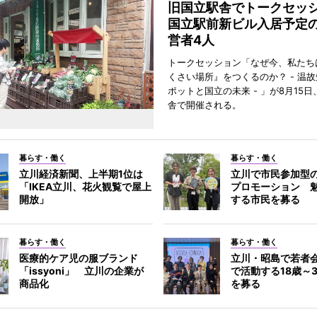
旧国立駅舎でトークセ
国立駅前新ビル入居予定
営者4人
トークセッション「なぜ今、私たち
くさい場所』をつくるのか？ - 温
ポットと国立の未来 - 」が8月15
舎で開催される。
暮らす・働く
暮らす・働く
立川経済新聞、上半期1位は
立川で市民参加型
「IKEA立川、花火観覧で屋上
プロモーション 
開放」
する市民を募る
暮らす・働く
暮らす・働く
医療的ケア児の服ブランド
立川・昭島で若者
「issyoni」 立川の企業が
で活動する18歳～
商品化
を募る