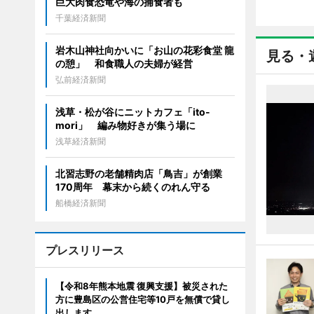
巨大肉食恐竜や海の捕食者も
千葉経済新聞
岩木山神社向かいに「お山の花彩食堂 龍
見る・
の憩」 和食職人の夫婦が経営
弘前経済新聞
浅草・松が谷にニットカフェ「ito-
mori」 編み物好きが集う場に
浅草経済新聞
北習志野の老舗精肉店「鳥吉」が創業
170周年 幕末から続くのれん守る
船橋経済新聞
プレスリリース
【令和8年熊本地震 復興支援】被災された
方に豊島区の公営住宅等10戸を無償で貸し
出します