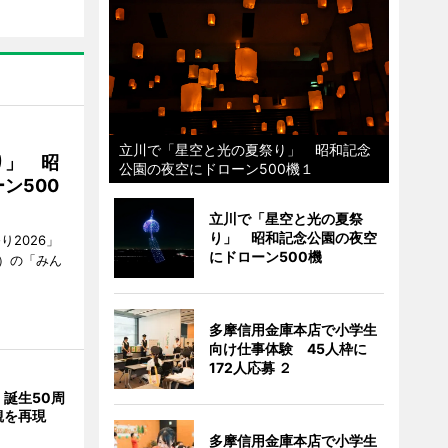
立川で「星空と光の夏祭り」 昭和記念
り」 昭
公園の夜空にドローン500機１
ン500
立川で「星空と光の夏祭
り」 昭和記念公園の夜空
2026」
にドローン500機
）の「みん
多摩信用金庫本店で小学生
向け仕事体験 45人枠に
172人応募 ２
誕生50周
観を再現
多摩信用金庫本店で小学生