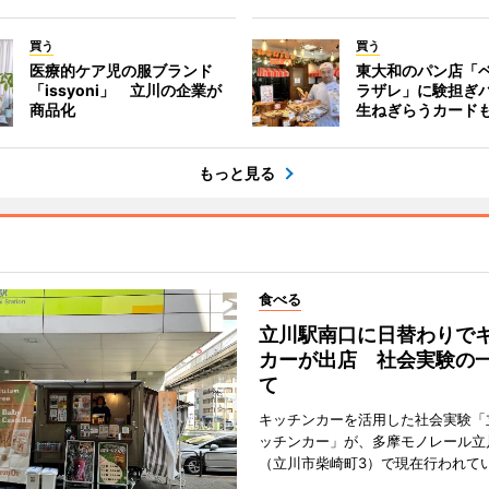
買う
買う
医療的ケア児の服ブランド
東大和のパン店「
「issyoni」 立川の企業が
ラザレ」に験担ぎ
商品化
生ねぎらうカード
もっと見る
食べる
立川駅南口に日替わりで
カーが出店 社会実験の
て
キッチンカーを活用した社会実験「
ッチンカー」が、多摩モノレール立
（立川市柴崎町3）で現在行われて