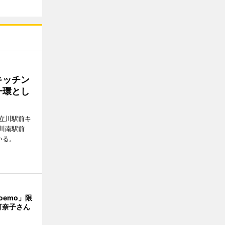
キッチン
一環とし
立川駅前キ
川南駅前
いる。
oemo」限
可奈子さん