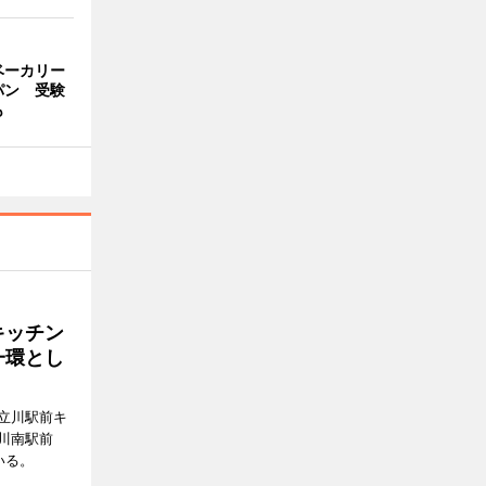
ベーカリー
パン 受験
も
キッチン
一環とし
立川駅前キ
川南駅前
いる。