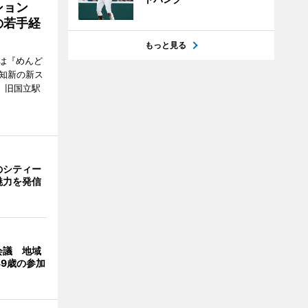
ッション
の若手経
もっと見る
は『めんど
故知新の新ス
日、旧国立駅
のシティー
魅力を発信
会議 地域
39歳の参加