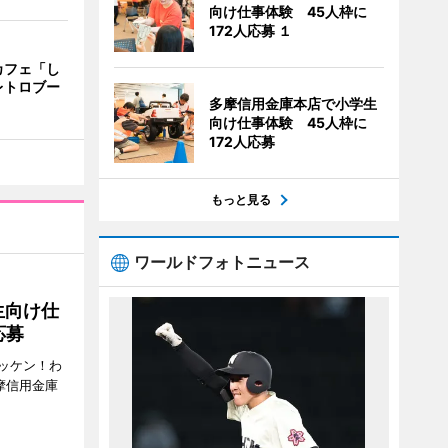
向け仕事体験 45人枠に
172人応募 １
カフェ「し
レトロブー
多摩信用金庫本店で小学生
向け仕事体験 45人枠に
172人応募
もっと見る
ワールドフォトニュース
生向け仕
応募
ッケン！わ
多摩信用金庫