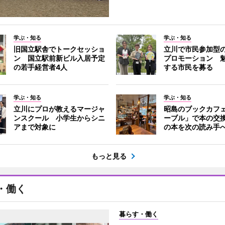
学ぶ・知る
学ぶ・知る
旧国立駅舎でトークセッショ
立川で市民参加型
ン 国立駅前新ビル入居予定
プロモーション 
の若手経営者4人
する市民を募る
学ぶ・知る
学ぶ・知る
立川にプロが教えるマージャ
昭島のブックカフ
ンスクール 小学生からシニ
ーブル」で本の交
アまで対象に
の本を次の読み手
もっと見る
・働く
暮らす・働く