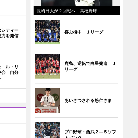
長崎日大が２回戦へ 高校野球
のシティー
喜ぶ植中 Ｊリーグ
魅力を発信
鹿島、逆転で白星発進 Ｊ
ェ「ル・リ
リーグ
換会 自分
へ
あいさつされる悠仁さま
プロ野球・西武２―５ソフ
トバンク