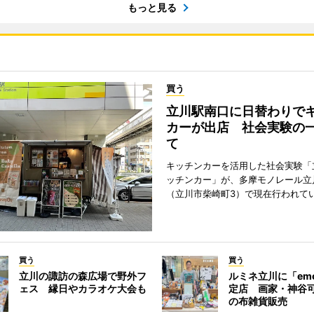
もっと見る
買う
立川駅南口に日替わりで
カーが出店 社会実験の
て
キッチンカーを活用した社会実験「
ッチンカー」が、多摩モノレール立
（立川市柴崎町3）で現在行われて
買う
買う
立川の諏訪の森広場で野外フ
ルミネ立川に「em
ェス 縁日やカラオケ大会も
定店 画家・神谷
の布雑貨販売