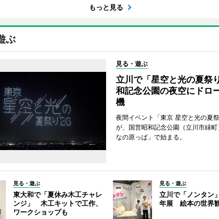
もっと見る
遊ぶ
見る・遊ぶ
立川で「星空と光の夏祭
和記念公園の夜空にドロー
機
夜間イベント「東京 星空と光の夏祭り
が、国営昭和記念公園（立川市緑町
なの原っぱ」で始まる。
見る・遊ぶ
見る・遊ぶ
東大和で「夏休み木工チャレ
立川で「ノンタン」
ンジ」 木工キットで工作、
年展 絵本の世界
ワークショップも