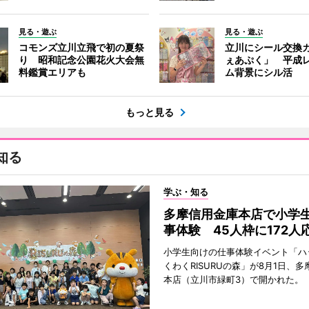
見る・遊ぶ
見る・遊ぶ
コモンズ立川立飛で初の夏祭
立川にシール交換
り 昭和記念公園花火大会無
ぇあぷく」 平成
料鑑賞エリアも
ム背景にシル活
もっと見る
知る
学ぶ・知る
多摩信用金庫本店で小学
事体験 45人枠に172人
小学生向けの仕事体験イベント「ハ
くわくRISURUの森」が8月1日、
本店（立川市緑町3）で開かれた。