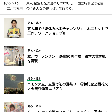
夜間イベント「東京 星空と光の夏祭り2026」が、国営昭和記念公園
（立川市緑町）の「みんなの原っぱ」で始まる。
見る・遊ぶ
東大和で「夏休み木工チャレンジ」 木工キットで
工作、ワークショップも
見る・遊ぶ
立川で「ノンタン」誕生50周年展 絵本の世界観
を再現
見る・遊ぶ
コモンズ立川立飛で初の夏祭り 昭和記念公園花火
大会無料鑑賞エリアも
見る・遊ぶ
立川にシール交換カフェ「しぇあぷく」 平成レト