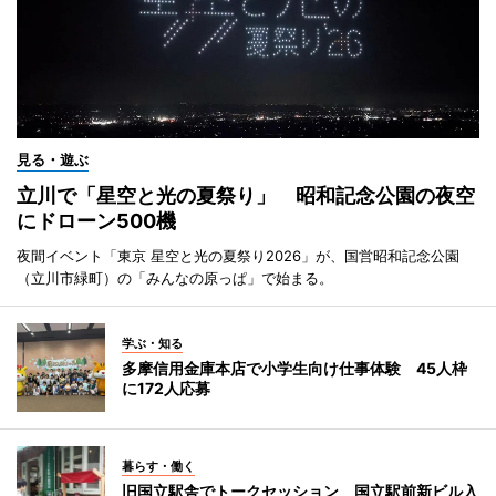
見る・遊ぶ
立川で「星空と光の夏祭り」 昭和記念公園の夜空
にドローン500機
夜間イベント「東京 星空と光の夏祭り2026」が、国営昭和記念公園
（立川市緑町）の「みんなの原っぱ」で始まる。
学ぶ・知る
多摩信用金庫本店で小学生向け仕事体験 45人枠
に172人応募
暮らす・働く
旧国立駅舎でトークセッション 国立駅前新ビル入