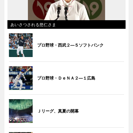
あいさつされる悠仁さま
プロ野球・西武２―５ソフトバンク
プロ野球・ＤｅＮＡ２―１広島
Ｊリーグ、真夏の開幕