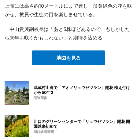
上旬には高さ約10メートルにまで達し、薄黄緑色の花を咲
かせ、教員や生徒の目を楽しませている。
中山貴興副校長は「あと5株ほどあるので、もしかした
ら来年も咲くかもしれない」と期待を込める。
地図を見る
武蔵村山高で「アオノリュウゼツラン」開花 植え付け
から50年2
関連画像
川口のグリーンセンターで「リュウゼツラン」開花 開
園以来初めて
川口経済新聞