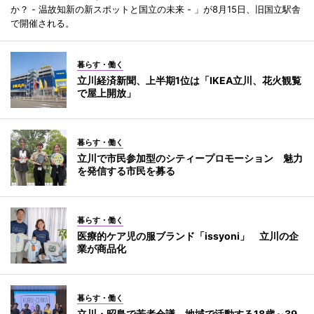
か？ - 温故知新の新スポットと国立の未来 - 」が8月15日、旧国立駅舎
で開催される。
暮らす・働く
立川経済新聞、上半期1位は「IKEA立川、花火観覧
で屋上開放」
暮らす・働く
立川で市民参加型のシティープロモーション 魅力
を発信する市民を募る
暮らす・働く
医療的ケア児の服ブランド「issyoni」 立川の企
業が商品化
暮らす・働く
立川・昭島で若者会議 地域で活動する18歳～39