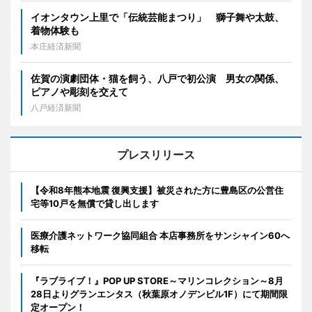
イオンタウン上里で「伝統芸能まつり」 獅子舞や太鼓、
着物体験も
本庄経済新聞
佐賀の演劇団体・猫を飼う、八戸で初公演 男女の関係、
ピアノや彫刻を交えて
八戸経済新聞
プレスリリース
【令和8年熊本地震 復興支援】被災された方に豊島区の公営住
宅等10戸を無償で貸し出します
医療介護ネットワーク協同組合 本店事務所をサンシャイン60へ
移転
『ラブライブ！』POP UP STORE～マリンコレクション～8月
28日よりグランエンタス（秋葉原オノデンビル1F）にて期間限
定オープン！