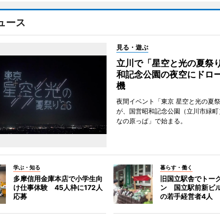
ュース
見る・遊ぶ
立川で「星空と光の夏祭
和記念公園の夜空にドロー
機
夜間イベント「東京 星空と光の夏祭り
が、国営昭和記念公園（立川市緑町
なの原っぱ」で始まる。
学ぶ・知る
暮らす・働く
多摩信用金庫本店で小学生向
旧国立駅舎でトー
け仕事体験 45人枠に172人
ン 国立駅前新ビ
応募
の若手経営者4人