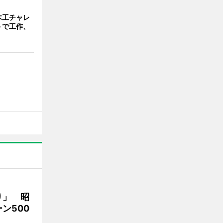
木工チャレ
トで工作、
り」 昭
ン500