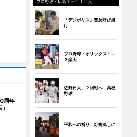
プロ野球・広島７―１１巨人
「デジポリス」普及呼び掛
け
プロ野球・オリックス１―
３楽天
佐野日大、２回戦へ 高校
野球
20周年
店」
平和への祈り、灯籠流しに