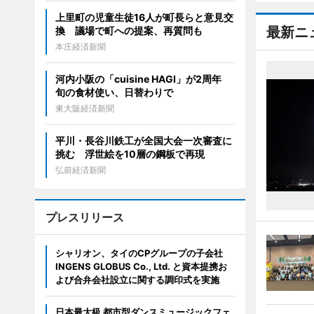
上里町の児童生徒16人が町長らと意見交
最新ニ
換 議場で町への提案、再質問も
本庄経済新聞
河内小阪の「cuisine HAGI」が2周年
旬の食材使い、日替わりで
東大阪経済新聞
平川・長谷川鉄工が全国大会一次審査に
挑む 浮世絵を10層の鋼板で再現
弘前経済新聞
プレスリリース
シャリオン、タイのCPグループの子会社
INGENS GLOBUS Co., Ltd. と資本提携お
よび合弁会社設立に関する調印式を実施
日本最大級 都市型ダンスミュージックフェ