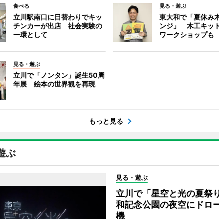
食べる
見る・遊ぶ
立川駅南口に日替わりでキッ
東大和で「夏休み
チンカーが出店 社会実験の
ンジ」 木工キッ
一環として
ワークショップも
見る・遊ぶ
立川で「ノンタン」誕生50周
年展 絵本の世界観を再現
もっと見る
遊ぶ
見る・遊ぶ
立川で「星空と光の夏祭
和記念公園の夜空にドロー
機