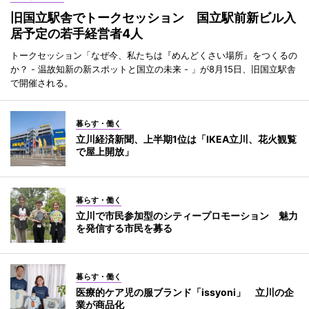
旧国立駅舎でトークセッション 国立駅前新ビル入
居予定の若手経営者4人
トークセッション「なぜ今、私たちは『めんどくさい場所』をつくるの
か？ - 温故知新の新スポットと国立の未来 - 」が8月15日、旧国立駅舎
で開催される。
暮らす・働く
立川経済新聞、上半期1位は「IKEA立川、花火観覧
で屋上開放」
暮らす・働く
立川で市民参加型のシティープロモーション 魅力
を発信する市民を募る
暮らす・働く
医療的ケア児の服ブランド「issyoni」 立川の企
業が商品化