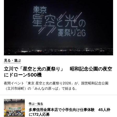
見る・遊ぶ
立川で「星空と光の夏祭り」 昭和記念公園の夜空
にドローン500機
夜間イベント「東京 星空と光の夏祭り2026」が、国営昭和記念公園
（立川市緑町）の「みんなの原っぱ」で始まる。
学ぶ・知る
多摩信用金庫本店で小学生向け仕事体験 45人枠
に172人応募