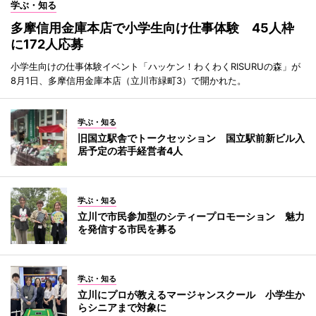
学ぶ・知る
多摩信用金庫本店で小学生向け仕事体験 45人枠
に172人応募
小学生向けの仕事体験イベント「ハッケン！わくわくRISURUの森」が
8月1日、多摩信用金庫本店（立川市緑町3）で開かれた。
学ぶ・知る
旧国立駅舎でトークセッション 国立駅前新ビル入
居予定の若手経営者4人
学ぶ・知る
立川で市民参加型のシティープロモーション 魅力
を発信する市民を募る
学ぶ・知る
立川にプロが教えるマージャンスクール 小学生か
らシニアまで対象に