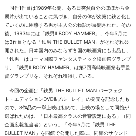
同作1作目は1989年公開。ある日突然自分のほほから金
属片が出ていることに気づき、自分の体が次第に鉄と化し
ていくのに困惑する男が主人公の物語が展開された。その
後、1993年には「鉄男II BODY HAMMER」、今年5月に
は3作目となる「鉄男 THE BULLET MAN」がそれぞれ公
開された。日本国内のみならず各国の映画賞にも出品し、
「鉄男」はローマ国際ファンタスティック映画祭グランプ
リ、「鉄男II BODY HAMMER」は第7回高崎映画祭若手監
督グランプリを、それぞれ獲得している。
今回の企画は「鉄男 THE BULLET MAN パーフェク
ト・エディションDVD&ブルーレイ」の発売を記念したも
ので、3作品の一挙上映は初めて。上映の場として同館が
選ばれたのは、「日本最高クラスの音響設定にある」（同
企画広報担当者）という。「今年5月に「鉄男 THE
BULLET MAN」を同館で公開した際に、同館のサウンド