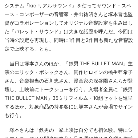
システム『kic リアルサウンド』を使ってサウンド・スペ
ース・コンポーザーの音響家・井出祐昭さんと塚本晋也監
督がコラボレーションしてオリジナル音響設定を生み出し
た『バレット・サウンド』は大きな話題を呼んだ。今回は
当時の設定を再現し、同時に1作目と2作目も新たな音響設
定で上映する」とも。
当日は塚本さんのほか、「鉄男 THE BULLET MAN」主
演のエリック・ボシックさん、同作ヒロインの桃生亜希子
さん、音楽担当の石川忠さん、漫画家の深谷陽さんらが登
壇し、上映前にトークショーを行う。入場者全員に「鉄男
THE BULLET MAN」35ミリフィルム・10組セットを進呈
するほか、対象商品の持参客には塚本さんが会場でサイン
も行う。
塚本さんは「鉄男の一挙上映は自分でも初体験。特にシ