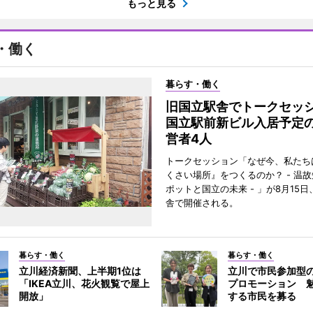
もっと見る
・働く
暮らす・働く
旧国立駅舎でトークセ
国立駅前新ビル入居予定
営者4人
トークセッション「なぜ今、私たち
くさい場所』をつくるのか？ - 温
ポットと国立の未来 - 」が8月15
舎で開催される。
暮らす・働く
暮らす・働く
立川経済新聞、上半期1位は
立川で市民参加型
「IKEA立川、花火観覧で屋上
プロモーション 
開放」
する市民を募る