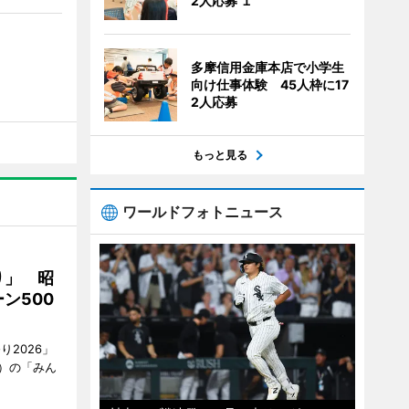
2人応募 １
多摩信用金庫本店で小学生
向け仕事体験 45人枠に17
2人応募
もっと見る
ワールドフォトニュース
り」 昭
ン500
2026」
）の「みん