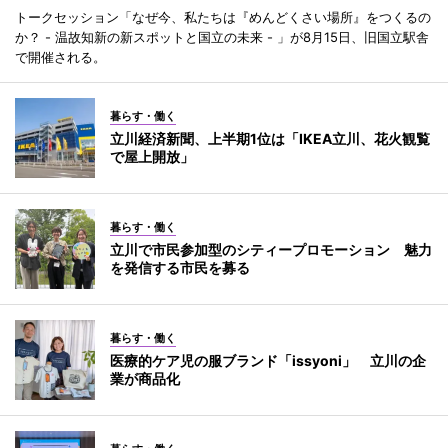
トークセッション「なぜ今、私たちは『めんどくさい場所』をつくるの
か？ - 温故知新の新スポットと国立の未来 - 」が8月15日、旧国立駅舎
で開催される。
暮らす・働く
立川経済新聞、上半期1位は「IKEA立川、花火観覧
で屋上開放」
暮らす・働く
立川で市民参加型のシティープロモーション 魅力
を発信する市民を募る
暮らす・働く
医療的ケア児の服ブランド「issyoni」 立川の企
業が商品化