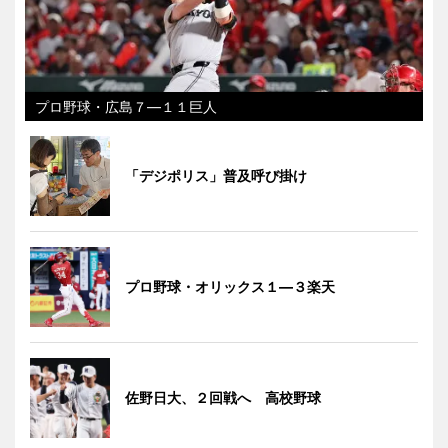
プロ野球・広島７―１１巨人
「デジポリス」普及呼び掛け
プロ野球・オリックス１―３楽天
佐野日大、２回戦へ 高校野球