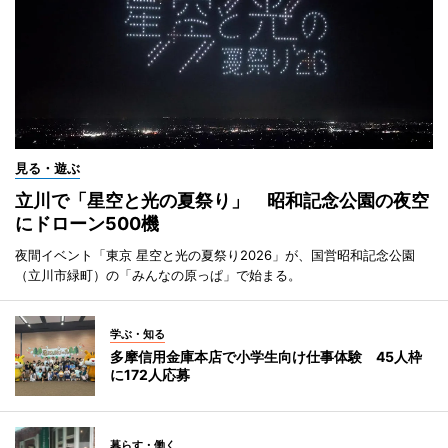
見る・遊ぶ
立川で「星空と光の夏祭り」 昭和記念公園の夜空
にドローン500機
夜間イベント「東京 星空と光の夏祭り2026」が、国営昭和記念公園
（立川市緑町）の「みんなの原っぱ」で始まる。
学ぶ・知る
多摩信用金庫本店で小学生向け仕事体験 45人枠
に172人応募
暮らす・働く