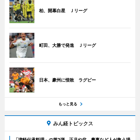
柏、開幕白星 Ｊリーグ
町田、大勝で発進 Ｊリーグ
日本、豪州に惜敗 ラグビー
もっと見る
みん経トピックス
「津軽伝承料理」の第2弾 正月や盆、農事など人が集う場