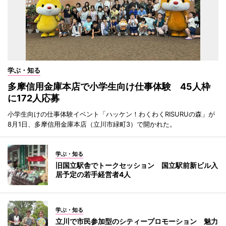
学ぶ・知る
多摩信用金庫本店で小学生向け仕事体験 45人枠
に172人応募
小学生向けの仕事体験イベント「ハッケン！わくわくRISURUの森」が
8月1日、多摩信用金庫本店（立川市緑町3）で開かれた。
学ぶ・知る
旧国立駅舎でトークセッション 国立駅前新ビル入
居予定の若手経営者4人
学ぶ・知る
立川で市民参加型のシティープロモーション 魅力