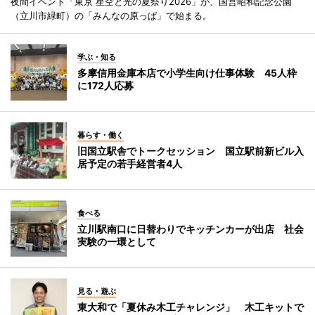
夜間イベント「東京 星空と光の夏祭り2026」が、国営昭和記念公園
（立川市緑町）の「みんなの原っぱ」で始まる。
学ぶ・知る
多摩信用金庫本店で小学生向け仕事体験 45人枠
に172人応募
暮らす・働く
旧国立駅舎でトークセッション 国立駅前新ビル入
居予定の若手経営者4人
食べる
立川駅南口に日替わりでキッチンカーが出店 社会
実験の一環として
見る・遊ぶ
東大和で「夏休み木工チャレンジ」 木工キットで