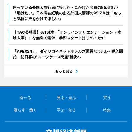
困っている外国人旅行者に接した・見かけた会員の95.6％が
「助けたい」日本滞在経験のある外国人講師の95.7％は「もっ
と気軽に声をかけてほしい」
【TAC公務員】8/13(木)「オンラインオリエンテーション（体
験入学）」を無料で開催！学習スタートはじめの1歩！
「APEX24」、ダイワロイネットホテルズ運営4ホテルへ導入開
始 訪日客の“スーツケース問題”解決へ
もっと見る
食べる
見る・遊ぶ
買う
暮らす・働く
学ぶ・知る
特集