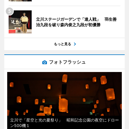
立川ステージガーデンで「達人戦」 羽生善
治九段を破り森内俊之九段が初優勝
もっと見る
フォトフラッシュ
立川で「星空と光の夏祭り」 昭和記念公園の夜空にドロー
ン500機１