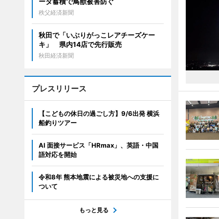
ータ蓄積で鳥獣被害防ぐ
秩父経済新聞
秋田で「いぶりがっこレアチーズケー
キ」 県内14店で先行販売
秋田経済新聞
プレスリリース
【こどもの休日の過ごし方】9/6出発 横浜
船釣りツアー
AI 面接サービス「HRmax」、英語・中国
語対応を開始
令和8年 熊本地震による被災地への支援に
ついて
もっと見る