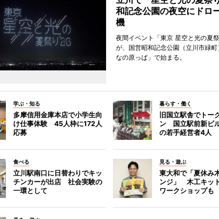
和記念公園の夜空にドロー
機
夜間イベント「東京 星空と光の夏祭り
が、国営昭和記念公園（立川市緑町
なの原っぱ」で始まる。
学ぶ・知る
暮らす・働く
多摩信用金庫本店で小学生向
旧国立駅舎でトー
け仕事体験 45人枠に172人
ン 国立駅前新ビ
応募
の若手経営者4人
食べる
見る・遊ぶ
立川駅南口に日替わりでキッ
東大和で「夏休み
チンカーが出店 社会実験の
ンジ」 木工キッ
一環として
ワークショップも