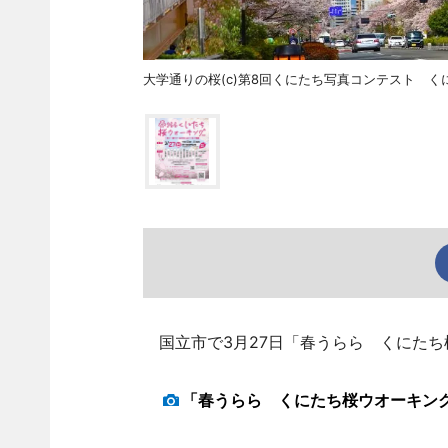
大学通りの桜(c)第8回くにたち写真コンテスト 
国立市で3月27日「春うらら くにたち
「春うらら くにたち桜ウオーキン