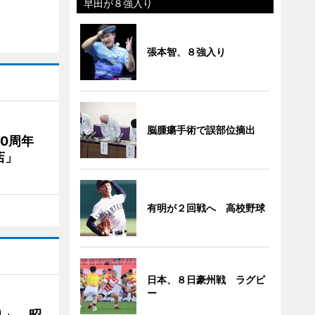
早田が８強入り
張本智、８強入り
脳腫瘍手術で誤部位摘出
20周年
店」
有明が２回戦へ 高校野球
日本、８日豪州戦 ラグビ
ー
り」 昭