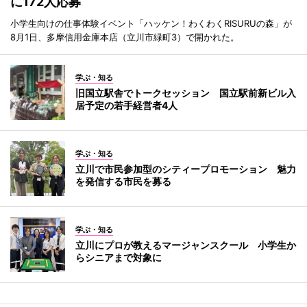
に172人応募
小学生向けの仕事体験イベント「ハッケン！わくわくRISURUの森」が
8月1日、多摩信用金庫本店（立川市緑町3）で開かれた。
学ぶ・知る
旧国立駅舎でトークセッション 国立駅前新ビル入
居予定の若手経営者4人
学ぶ・知る
立川で市民参加型のシティープロモーション 魅力
を発信する市民を募る
学ぶ・知る
立川にプロが教えるマージャンスクール 小学生か
らシニアまで対象に