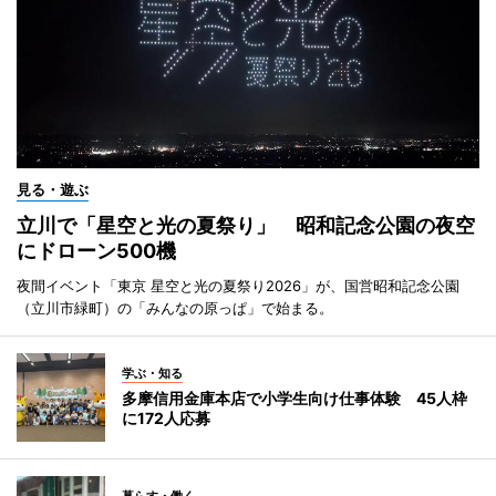
見る・遊ぶ
立川で「星空と光の夏祭り」 昭和記念公園の夜空
にドローン500機
夜間イベント「東京 星空と光の夏祭り2026」が、国営昭和記念公園
（立川市緑町）の「みんなの原っぱ」で始まる。
学ぶ・知る
多摩信用金庫本店で小学生向け仕事体験 45人枠
に172人応募