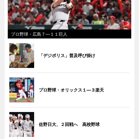
プロ野球・広島７―１１巨人
「デジポリス」普及呼び掛け
プロ野球・オリックス１―３楽天
佐野日大、２回戦へ 高校野球