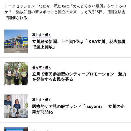
トークセッション「なぜ今、私たちは『めんどくさい場所』をつくるの
か？ - 温故知新の新スポットと国立の未来 - 」が8月15日、旧国立駅舎
で開催される。
暮らす・働く
立川経済新聞、上半期1位は「IKEA立川、花火観覧
で屋上開放」
暮らす・働く
立川で市民参加型のシティープロモーション 魅力
を発信する市民を募る
暮らす・働く
医療的ケア児の服ブランド「issyoni」 立川の企
業が商品化